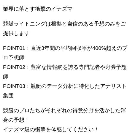
業界に落とす衝撃のイナズマ
競艇ライトニングは根拠と自信のある予想のみをご
提供します
POINT01：直近3年間の平均回収率が400%超えのプ
ロ予想師
POINT02：豊富な情報網を誇る専門記者や舟券予想
師
POINT03：競艇のデータ分析に特化したアナリスト
集団
競艇のプロたちがそれぞれの得意分野を活かした渾
身の予想！
イナズマ級の衝撃を体感してください！