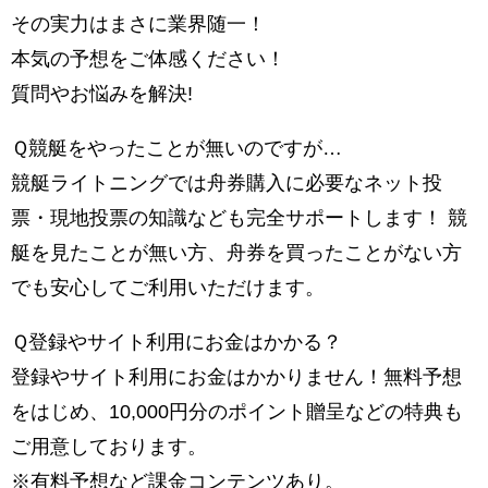
その実力はまさに業界随一！
本気の予想をご体感ください！
質問やお悩みを解決!
Ｑ競艇をやったことが無いのですが…
競艇ライトニングでは舟券購入に必要なネット投
票・現地投票の知識なども完全サポートします！ 競
艇を見たことが無い方、舟券を買ったことがない方
でも安心してご利用いただけます。
Ｑ登録やサイト利用にお金はかかる？
登録やサイト利用にお金はかかりません！無料予想
をはじめ、10,000円分のポイント贈呈などの特典も
ご用意しております。
※有料予想など課金コンテンツあり。