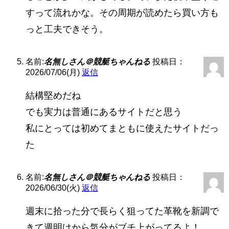
すって流れかな。その周期が読めたら買い方も
っと工夫できそう。
名前:
名無しさん＠競艇ちゃんねる
投稿日：
2026/07/06(月)
返信
結構堅めだね
でも実力は普通にあるサイトだと思う
私にとっては初めてまともに使えたサイトだっ
た
名前:
名無しさん＠競艇ちゃんねる
投稿日：
2026/06/30(火)
返信
週末に拾った分で長らく狙ってた革靴を新調で
きて週明けから気分がブチ上がってるよ！