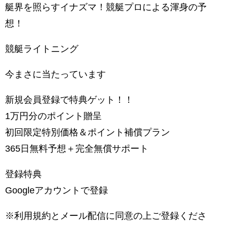
艇界を照らすイナズマ！競艇プロによる渾身の予
想！
競艇ライトニング
今まさに当たっています
新規会員登録で特典ゲット！！
1万円分のポイント贈呈
初回限定特別価格＆ポイント補償プラン
365日無料予想＋完全無償サポート
登録特典
Googleアカウントで登録
※利用規約とメール配信に同意の上ご登録くださ