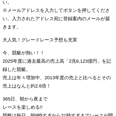
い。
※メールアドレスを入力してボタンを押してくださ
い。入力されたアドレス宛に登録案内のメールが届
きます。
大人気！グレードレース予想も充実
今、競艇が熱い！！
2025年度に過去最高の売上高「2兆6,123億円」を記
録した競艇。
売上は年々増加中、2013年度の売上と比べるとその
売上はなんと約2.6倍！
365日、朝から夜まで
レースを楽しめる!!
競艇は毎日、朝9時すぎから21時すぎまでレースが開