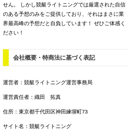
せん。 しかし競艇ライトニングでは厳選された自信
のある予想のみをご提供しており、それはまさに業
界最高峰の予想だと自負しています！ ぜひご体感く
ださい！
会社概要・特商法に基づく表記
運営者：競艇ライトニング運営事務局
運営責任者：織田 拓真
住所：東京都千代田区神田練塀町73
サイト名：競艇ライトニング