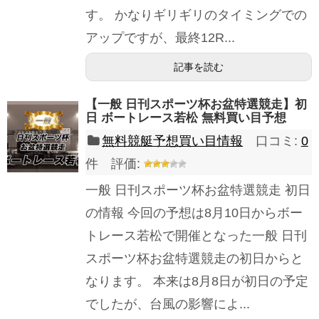
す。 かなりギリギリのタイミングでの
アップですが、最終12R...
記事を読む
【一般 日刊スポーツ杯お盆特選競走】初
日 ボートレース若松 無料買い目予想
無料競艇予想買い目情報
口コミ:
0
件
一般 日刊スポーツ杯お盆特選競走 初日
の情報 今回の予想は8月10日からボー
トレース若松で開催となった一般 日刊
スポーツ杯お盆特選競走の初日からと
なります。 本来は8月8日が初日の予定
でしたが、台風の影響によ...