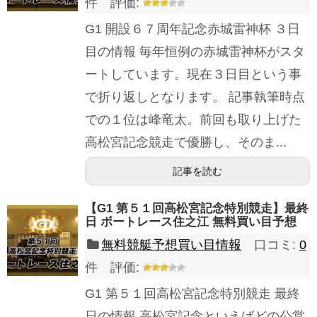
件
G1 開設６７周年記念赤城雷神杯 ３日
目の情報 毎年恒例の赤城雷神杯がスタ
ートしています。現在３日目という事
で折り返しとなります。 記事執筆時点
での１位は峰竜太。前回も取り上げた
高松宮記念競走で優勝し、そのま...
記事を読む
【G1 第５１回高松宮記念特別競走】最終
日 ボートレース住之江 無料買い目予想
無料競艇予想買い目情報
口コミ:
0
件
G1 第５１回高松宮記念特別競走 最終
日の情報 高松宮記念といえばどの公営