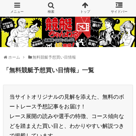
ホーム
無料競艇予想買い目情報
「
無料競艇予想買い目情報
」
一覧
当サイトオリジナルの見解を添えた、無料のボ
ートレース予想記事をお届け！
レース展開の読みや選手の特徴、コース傾向な
どを踏まえた買い目と、わかりやすい解説つき
で掲載しています。