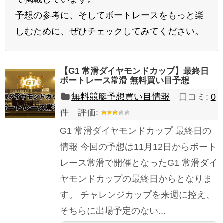
予想の参考に、そしてボートレースをもっと楽
しむために、ぜひチェックしてみてください。
【G1 常滑ダイヤモンドカップ】最終日
ボートレース常滑 無料買い目予想
無料競艇予想買い目情報
口コミ:
0
件
G1 常滑ダイヤモンドカップ 最終日の
情報 今回の予想は11月12日からボート
レース常滑で開催となったG1 常滑ダイ
ヤモンドカップの最終日からとなりま
す。 チャレンジカップを来週に控え、
そちらに出場予定のない...