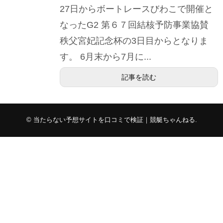
27日からボートレースびわこで開催と
なったG2 第６７回結核予防事業協賛
秩父宮妃記念杯の3日目からとなりま
す。 6月末から7月に...
記事を読む
©
当たらない予想サイトを口コミで検証｜競艇ちゃんねる
.