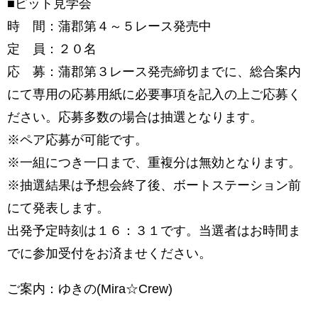
■ピット見学会
時 間：蒲郡第４～５レース発売中
定 員：２０名
応 募：蒲郡第３レース発売締切までに、総合案内
にて専用の応募用紙に必要事項を記入の上ご応募く
ださい。応募多数の場合は抽選となります。
※ペア応募が可能です。
※一組につき一口まで、重複分は無効となります。
※抽選結果は予想会終了後、ボートステーション前
にて発表します。
出発予定時刻は１６：３１です。当選者はお時間ま
でに参加受付をお済ませください。
ご案内：ゆきの(Mira☆Crew)