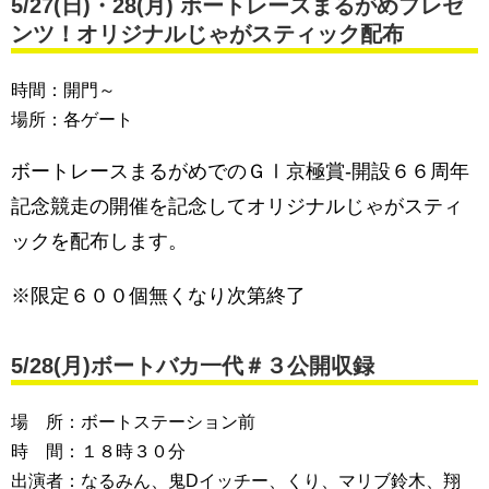
5/27(
日
)・28(月) ボートレースまるがめプレゼ
ンツ！オリジナルじゃがスティック配布
時間：開門～
場所：各ゲート
ボートレースまるがめでのＧⅠ京極賞-開設６６周年
記念競走の開催を記念してオリジナルじゃがスティ
ックを配布します。
※限定６００個無くなり次第終了
5/28(月)ボートバカ一代＃３公開収録
場 所：ボートステーション前
時 間：１８時３０分
出演者：なるみん、鬼Dイッチー、くり、マリブ鈴木、翔