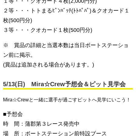
１等・・・クオカード４枚(2,000円分)
２等・・・トトまるﾋﾟﾝﾊﾞｯﾁ(ﾄﾄﾊﾟﾊﾟ)＆クオカード１
枚(500円分)
３等・・・クオカード１枚(500円分)
※ 賞品の詳細と当選本数は当日ボートステーショ
ン前に掲示。
(賞品は追加される場合があります。)
5/13(
日
) Mira☆Crew予想会＆ピット見学会
Mira☆Crewと一緒に選手が過ごすピットへ見学にいこう！
■予想会
時 間：蒲郡第３レース発売中
場 所：ボートステーション前特設ブース