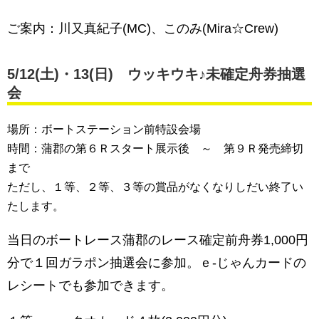
ご案内：川又真紀子(MC)、このみ(Mira☆Crew)
5/12(
土
)・13(
日
) ウッキウキ♪未確定舟券抽選
会
場所：ボートステーション前特設会場
時間：蒲郡の第６Ｒスタート展示後 ～ 第９Ｒ発売締切
まで
ただし、１等、２等、３等の賞品がなくなりしだい終了い
たします。
当日のボートレース蒲郡のレース確定前舟券1,000円
分で１回ガラポン抽選会に参加。ｅ-じゃんカードの
レシートでも参加できます。