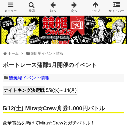
ホーム
競艇場イベント情報
ボートレース蒲郡5月開催のイベント
競艇場イベント情報
ナイトキング決定戦
5/9(水)～14(月)
5/12(
土
) Mira☆Crew舟券1,000円バトル
豪華賞品を懸けてMira☆Crewとガチバトル！