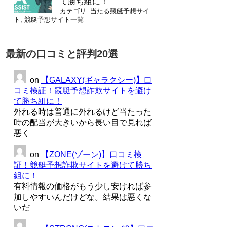
て勝ち組に！
カテゴリ:
当たる競艇予想サイ
ト
,
競艇予想サイト一覧
最新の口コミと評判20選
on
【GALAXY(ギャラクシー)】口
コミ検証！競艇予想詐欺サイトを避け
て勝ち組に！
外れる時は普通に外れるけど当たった
時の配当が大きいから長い目で見れば
悪く
on
【ZONE(ゾーン)】口コミ検
証！競艇予想詐欺サイトを避けて勝ち
組に！
有料情報の価格がもう少し安ければ参
加しやすいんだけどな。結果は悪くな
いだ