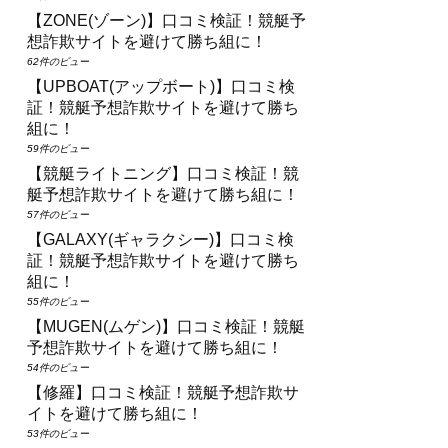
【ZONE(ゾーン)】口コミ検証！競艇予
想詐欺サイトを避けて勝ち組に！
62件のビュー
【UPBOAT(アップボート)】口コミ検
証！競艇予想詐欺サイトを避けて勝ち
組に！
59件のビュー
【競艇ライトニング】口コミ検証！競
艇予想詐欺サイトを避けて勝ち組に！
57件のビュー
【GALAXY(ギャラクシー)】口コミ検
証！競艇予想詐欺サイトを避けて勝ち
組に！
55件のビュー
【MUGEN(ムゲン)】口コミ検証！競艇
予想詐欺サイトを避けて勝ち組に！
54件のビュー
【修羅】口コミ検証！競艇予想詐欺サ
イトを避けて勝ち組に！
53件のビュー