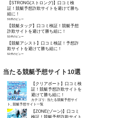
【STRONG(ストロング)】口コミ検
証！競艇予想詐欺サイトを避けて勝ち
組に！
53件のビュー
【競艇タッグ】口コミ検証！競艇予想
詐欺サイトを避けて勝ち組に！
52件のビュー
【競艇アシスト】口コミ検証！予想詐
欺サイトを避けて勝ち組に！
52件のビュー
当たる競艇予想サイト10選
【クリアボート】口コミ検
証！競艇予想詐欺サイトを
避けて勝ち組に！
カテゴリ:
当たる競艇予想サイ
ト
,
競艇予想サイト一覧
【ZONE(ゾーン)】口コミ
検証！競艇予想詐欺サイト