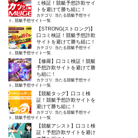
ミ検証！競艇予想詐欺サイ
トを避けて勝ち組に！
カテゴリ:
当たる競艇予想サイ
ト
,
競艇予想サイト一覧
【STRONG(ストロング)】
口コミ検証！競艇予想詐欺
サイトを避けて勝ち組に！
カテゴリ:
当たる競艇予想サイ
ト
,
競艇予想サイト一覧
【修羅】口コミ検証！競艇
予想詐欺サイトを避けて勝
ち組に！
カテゴリ:
当たる競艇予想サイ
ト
,
競艇予想サイト一覧
【競艇タッグ】口コミ検
証！競艇予想詐欺サイトを
避けて勝ち組に！
カテゴリ:
当たる競艇予想サイ
ト
,
競艇予想サイト一覧
【競艇アシスト】口コミ検
証！予想詐欺サイトを避け