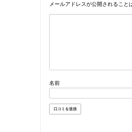
メールアドレスが公開されること
名前