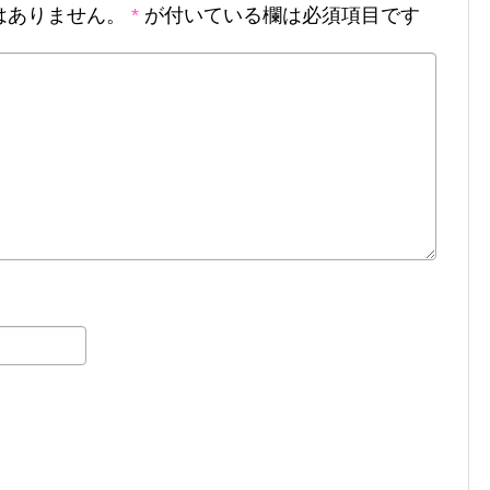
はありません。
*
が付いている欄は必須項目です