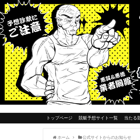
トップページ
競艇予想サイト一覧
当たる
ホーム
公式サイトからのお知らせ