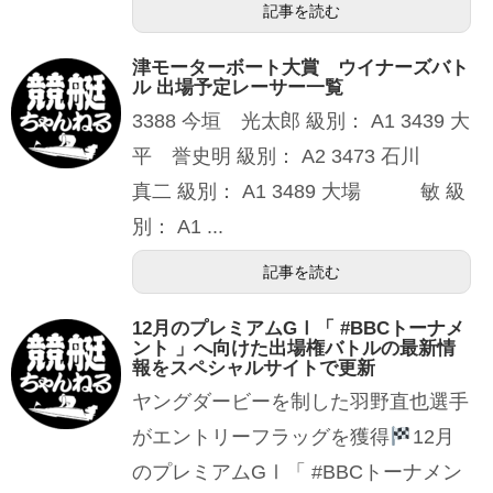
記事を読む
津モーターボート大賞 ウイナーズバト
ル 出場予定レーサー一覧
3388 今垣 光太郎 級別： A1 3439 大
平 誉史明 級別： A2 3473 石川
真二 級別： A1 3489 大場 敏 級
別： A1 ...
記事を読む
12月のプレミアムGⅠ「 #BBCトーナメ
ント 」へ向けた出場権バトルの最新情
報をスペシャルサイトで更新
ヤングダービーを制した羽野直也選手
がエントリーフラッグを獲得
12月
のプレミアムGⅠ「 #BBCトーナメン