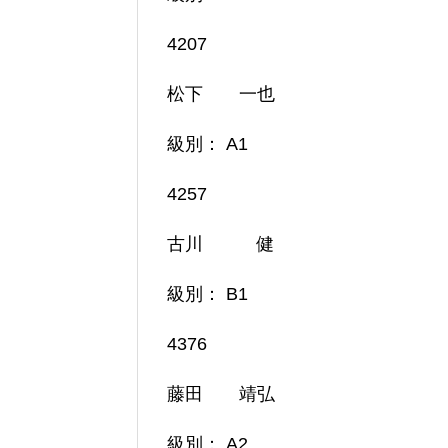
4207
松下 一也
級別： A1
4257
古川 健
級別： B1
4376
藤田 靖弘
級別： A2