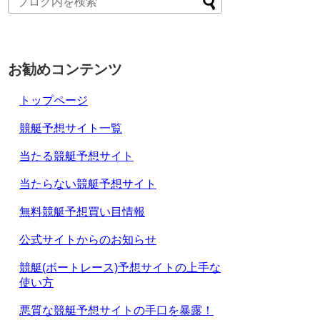
お勧めコンテンツ
トップページ
競艇予想サイト一覧
当たる競艇予想サイト
当たらない競艇予想サイト
無料競艇予想買い目情報
公式サイトからのお知らせ
競艇(ボートレース)予想サイトの上手な
使い方
悪質な競艇予想サイトの手口を暴露！