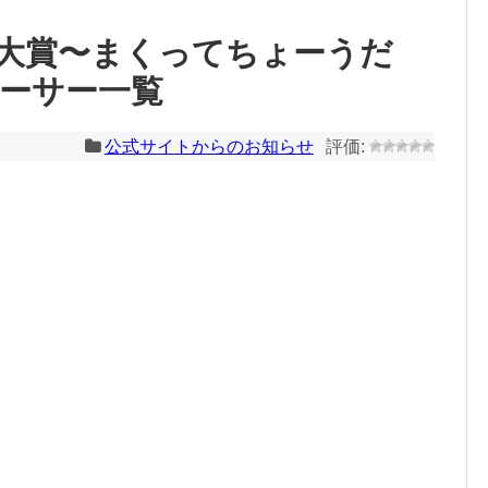
大賞〜まくってちょーうだ
レーサー一覧
公式サイトからのお知らせ