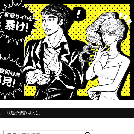
報
競艇予想詐欺とは