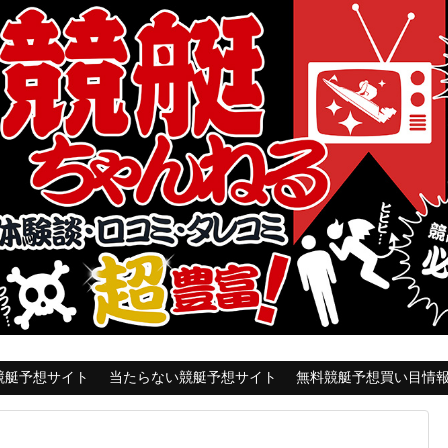
競艇予想サイト
当たらない競艇予想サイト
無料競艇予想買い目情