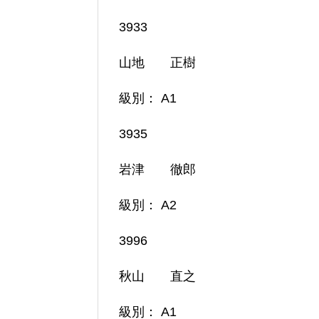
3933
山地 正樹
級別： A1
3935
岩津 徹郎
級別： A2
3996
秋山 直之
級別： A1