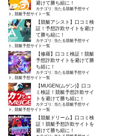
避けて勝ち組に！
カテゴリ:
当たる競艇予想サイ
ト
,
競艇予想サイト一覧
【競艇アシスト】口コミ検
証！予想詐欺サイトを避け
て勝ち組に！
カテゴリ:
当たる競艇予想サイ
ト
,
競艇予想サイト一覧
【修羅】口コミ検証！競艇
予想詐欺サイトを避けて勝
ち組に！
カテゴリ:
当たる競艇予想サイ
ト
,
競艇予想サイト一覧
【MUGEN(ムゲン)】口コ
ミ検証！競艇予想詐欺サイ
トを避けて勝ち組に！
カテゴリ:
当たる競艇予想サイ
ト
,
競艇予想サイト一覧
【競艇ドリーム】口コミ検
証！競艇予想詐欺サイトを
避けて勝ち組に！