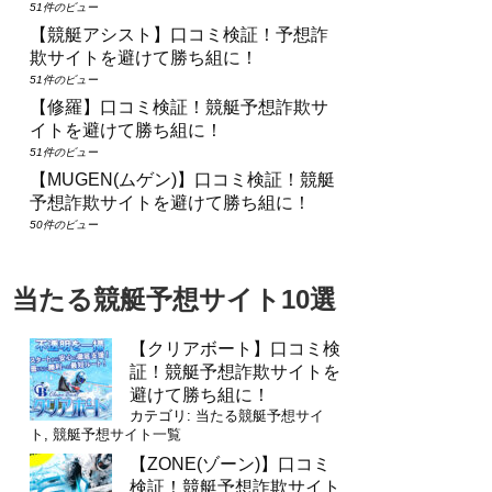
51件のビュー
【競艇アシスト】口コミ検証！予想詐
欺サイトを避けて勝ち組に！
51件のビュー
【修羅】口コミ検証！競艇予想詐欺サ
イトを避けて勝ち組に！
51件のビュー
【MUGEN(ムゲン)】口コミ検証！競艇
予想詐欺サイトを避けて勝ち組に！
50件のビュー
当たる競艇予想サイト10選
【クリアボート】口コミ検
証！競艇予想詐欺サイトを
避けて勝ち組に！
カテゴリ:
当たる競艇予想サイ
ト
,
競艇予想サイト一覧
【ZONE(ゾーン)】口コミ
検証！競艇予想詐欺サイト