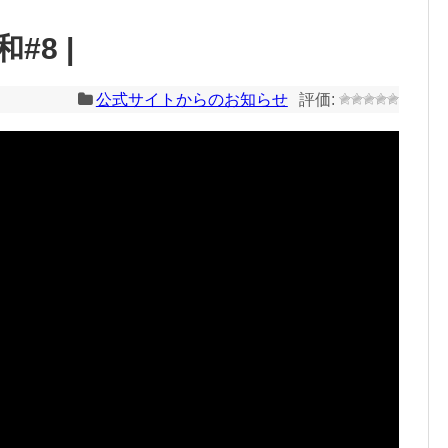
8 |
公式サイトからのお知らせ