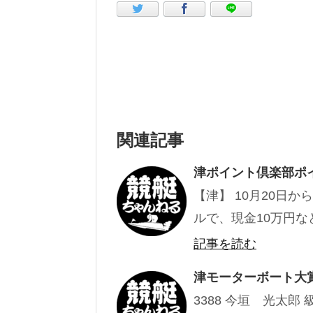
関連記事
津ポイント倶楽部ポ
【津】 10月20日
ルで、現金10万円
記事を読む
津モーターボート大
3388 今垣 光太郎 級