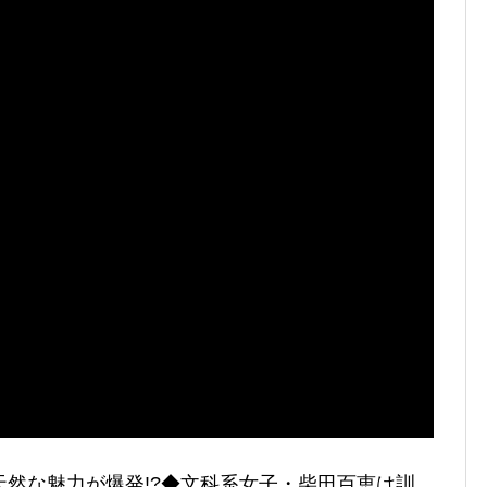
然な魅力が爆発!?◆文科系女子・柴田百恵は訓