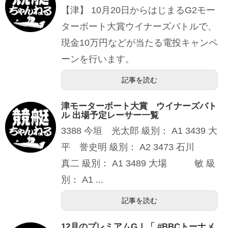
【津】 10月20日からはじまるG2モー
ターボート大賞ウイナーズバトルで、
現金10万円などが当たる電投キャンペ
ーンを行います。
記事を読む
津モーターボート大賞 ウイナーズバト
ル 出場予定レーサー一覧
3388 今垣 光太郎 級別： A1 3439 大
平 誉史明 級別： A2 3473 石川
真二 級別： A1 3489 大場 敏 級
別： A1 ...
記事を読む
12月のプレミアムGⅠ「 #BBCトーナメ