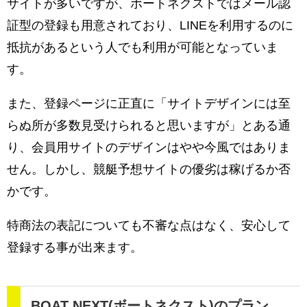
サイトが多いですが、ボートネクストではメール認
証型の登録も用意されており、LINEを利用するのに
抵抗があるという人でも利用が可能となっていま
す。
また、登録ページに正直に「サイトデザインには至
らぬ所が多数見受けられると思いますが」とある通
り、会員用サイトのデザインはやや今風ではありま
せん。しかし、競艇予想サイトの優劣は稼げるか否
かです。
特商法の表記についても不審な点はなく、安心して
登録する事が出来ます。
BOAT NEXT(ボートネクスト)のプラン