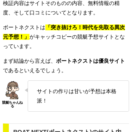
検証内容はサイトそのものの内容、無料情報の精
度、そして口コミについてとなります。
ボートネクストは
「突き抜けろ！時代を先取る異次
元予想！」
がキャッチコピーの競艇予想サイトとな
っています。
まず結論から言えば、
ボートネクストは優良サイト
であるといえるでしょう。
サイトの作りは甘いが予想は本格
派！
BOAT NEXT(ボートネクスト)のサイト内