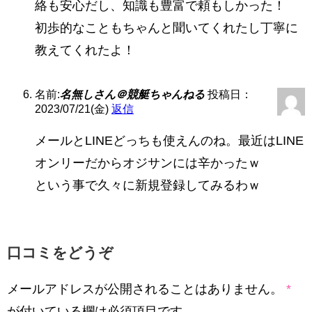
絡も安心だし、知識も豊富で頼もしかった！
初歩的なこともちゃんと聞いてくれたし丁寧に
教えてくれたよ！
名前:
名無しさん＠競艇ちゃんねる
投稿日：
2023/07/21(金)
返信
メールとLINEどっちも使えんのね。最近はLINE
オンリーだからオジサンには辛かったｗ
という事で久々に新規登録してみるわｗ
口コミをどうぞ
メールアドレスが公開されることはありません。
*
が付いている欄は必須項目です