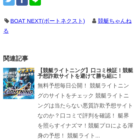
BOAT NEXT(ボートネクスト)
競艇ちゃんね
る
関連記事
【競艇ライトニング】口コミ検証！競艇
予想詐欺サイトを避けて勝ち組に！
無料予想毎日公開！ 競艇ライトニン
グのサイトをチェック 競艇ライトニ
ングは当たらない悪質詐欺予想サイト
なのか？口コミで評判を確認！ 艇界
を照らすイナズマ！競艇プロによる渾
身の予想！ 競艇ライト...