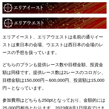
エリアイースト、エリアウエストは名前の通りイー
ストは東日本の会場、ウエストは西日本の会場のレ
ースの予想を扱っています。
どちらのプランも提供レース数や目標金額、投資金
額は同様です。提供レース数は2レースのコロガシ、
目標金額は150,000円～600,000円、投資額は15,000
円～となっています。
参加費用はどちらも250ptとなっており、金額的には
25,000円相当となります。2023年8月1日現在ではま