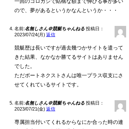
一回のコロガシで結構な額まで伸びる事が多い
ので、夢があるというかなんというか・・・
名前:
名無しさん＠競艇ちゃんねる
投稿日：
2023/07/24(月)
返信
競艇歴は長いですが過去幾つかサイトを遣って
きた結果、なかなか勝てるサイトはありません
でした。
ただボートネクストさんは唯一プラス収支にさ
せてくれているサイトです。
名前:
名無しさん＠競艇ちゃんねる
投稿日：
2023/07/21(金)
返信
専属担当付いてくれるからなにか合った時の連