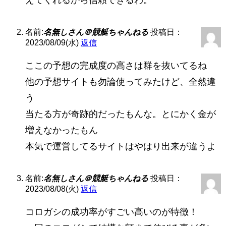
えてくれるから信頼できるわ。
名前:
名無しさん＠競艇ちゃんねる
投稿日：
2023/08/09(水)
返信
ここの予想の完成度の高さは群を抜いてるね
他の予想サイトも勿論使ってみたけど、全然違
う
当たる方が奇跡的だったもんな。とにかく金が
増えなかったもん
本気で運営してるサイトはやはり出来が違うよ
名前:
名無しさん＠競艇ちゃんねる
投稿日：
2023/08/08(火)
返信
コロガシの成功率がすごい高いのが特徴！