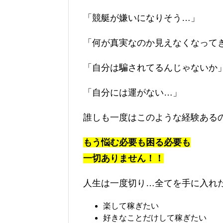
「競艇が嫌いになりそう…」
「何が真実なのか見えなくなって
「自分は騙されてるんじゃないか
「自分には運がない…」
誰しも一度はこのような経験ある
もう悩む必要も困る必要も
一切ありません！！
人生は一度切り…全てを手に入れ
楽して稼ぎたい
好きなことだけして稼ぎたい