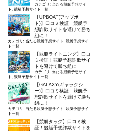
カテゴリ:
当たる競艇予想サイ
ト
,
競艇予想サイト一覧
【UPBOAT(アップボー
ト)】口コミ検証！競艇予
想詐欺サイトを避けて勝ち
組に！
カテゴリ:
当たる競艇予想サイト
,
競艇予想サイ
ト一覧
【競艇ライトニング】口コ
ミ検証！競艇予想詐欺サイ
トを避けて勝ち組に！
カテゴリ:
当たる競艇予想サイ
ト
,
競艇予想サイト一覧
【GALAXY(ギャラクシ
ー)】口コミ検証！競艇予
想詐欺サイトを避けて勝ち
組に！
カテゴリ:
当たる競艇予想サイト
,
競艇予想サイ
ト一覧
【競艇タッグ】口コミ検
証！競艇予想詐欺サイトを