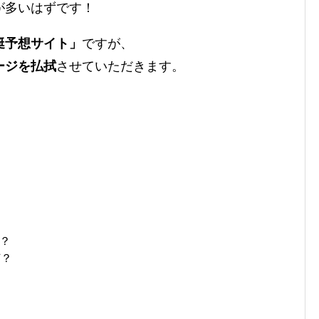
が多いはずです！
艇予想サイト」
ですが、
ージを払拭
させていただきます。
？
何？