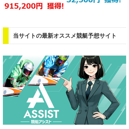
当サイトの最新オススメ競艇予想サイト