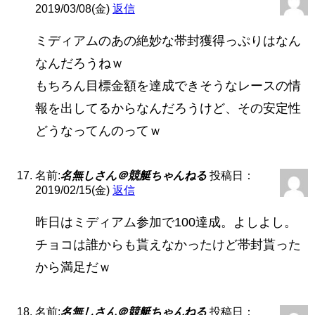
2019/03/08(金)
返信
ミディアムのあの絶妙な帯封獲得っぷりはなん
なんだろうねｗ
もちろん目標金額を達成できそうなレースの情
報を出してるからなんだろうけど、その安定性
どうなってんのってｗ
名前:
名無しさん＠競艇ちゃんねる
投稿日：
2019/02/15(金)
返信
昨日はミディアム参加で100達成。よしよし。
チョコは誰からも貰えなかったけど帯封貰った
から満足だｗ
名前:
名無しさん＠競艇ちゃんねる
投稿日：