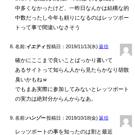
中多くなかったけど、一昨日なんかは結構な的
中数だったし今年も頼りになるのはレッツボー
トって事で間違いなさそう
名前:
イエティ
投稿日：2019/11/13(水)
返信
確かにここまで良いことばっかり書いて
あるサイトって知らん人から見たらかなり胡散
臭いかもねｗ
でもまあ実際に参加してみないとレッツボート
の実力は絶対分からんからなあ。
名前:
ハンゾー
投稿日：2019/10/18(金)
返信
レッツボートの事を知ったのは割と最近