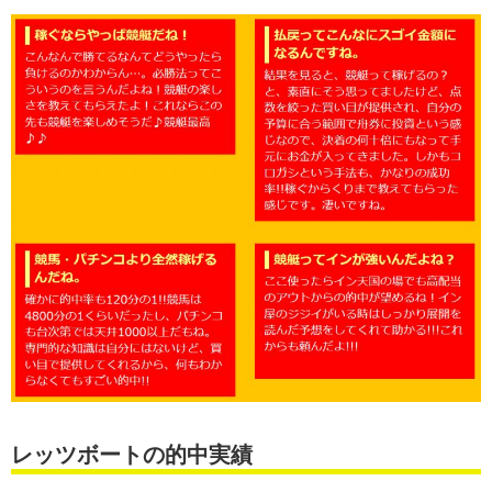
レッツボートの的中実績