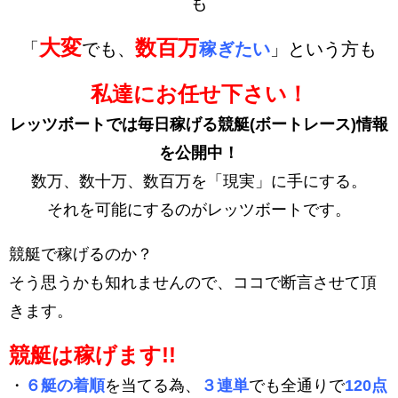
も
大変
数百万
「
でも、
稼ぎたい
」という方も
私達にお任せ下さい！
レッツボートでは毎日稼げる競艇(ボートレース)情報
を公開中！
数万、数十万、数百万を「現実」に手にする。
それを可能にするのがレッツボートです。
競艇で稼げるのか？
そう思うかも知れませんので、ココで断言させて頂
きます。
競艇は稼げます!!
・
６艇の着順
を当てる為、
３連単
でも全通りで
120点