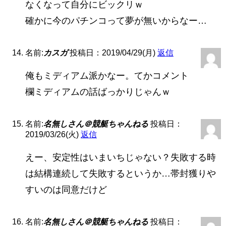
なくなって自分にビックリｗ
確かに今のパチンコって夢が無いからなー…
名前:
カスガ
投稿日：2019/04/29(月)
返信
俺もミディアム派かなー。てかコメント
欄ミディアムの話ばっかりじゃんｗ
名前:
名無しさん＠競艇ちゃんねる
投稿日：
2019/03/26(火)
返信
えー、安定性はいまいちじゃない？失敗する時
は結構連続して失敗するというか…帯封獲りや
すいのは同意だけど
名前:
名無しさん＠競艇ちゃんねる
投稿日：