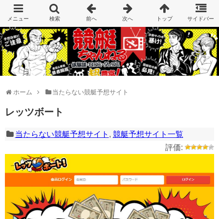
ホーム
当たらない競艇予想サイト
レッツボート
当たらない競艇予想サイト
,
競艇予想サイト一覧