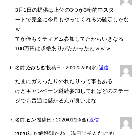
3月1日の提供は上位の3つが3桁的中スタ
ートで完全に今月もやってくれるの確定したな
ｗ
てか俺もミディアム参加してたからいきなる
100万円は超絶ありがたかったわｗｗｗ
名前:
たけしむ
投稿日：2020/02/05(水)
返信
たまにガミったり外れたりって事もある
けどキャンペーン継続参加してればどのステー
ジでも普通に儲かるんが良いよな
名前:
ヒン
投稿日：2020/01/10(金)
返信
2020年も絶好調だね。昨日はそんなに的