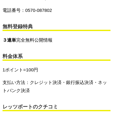
電話番号：0570-087802
無料登録特典
３連単
完全無料公開情報
料金体系
1ポイント=100円
支払い方法：クレジット決済・銀行振込決済・ネッ
トバンク決済
レッツボートのクチコミ