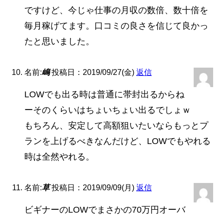
ですけど、今じゃ仕事の月収の数倍、数十倍を
毎月稼げてます。口コミの良さを信じて良かっ
たと思いました。
名前:
嶋
投稿日：2019/09/27(金)
返信
LOWでも出る時は普通に帯封出るからね
ーそのくらいはちょいちょい出るでしょｗ
もちろん、安定して高額狙いたいならもっとプ
ランを上げるべきなんだけど、LOWでもやれる
時は全然やれる。
名前:
草
投稿日：2019/09/09(月)
返信
ビギナーのLOWでまさかの70万円オーバ