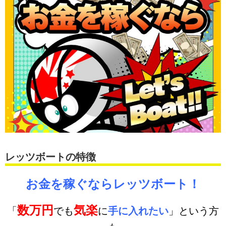
レッツボートの特徴
お金を稼ぐならレッツボート！
数万円
気楽
「
でも
に
手に入れたい
」という方