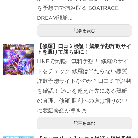
を予想力で掴み取る BOATRACE
DREAM競艇...
記事を読む
【修羅】口コミ検証！競艇予想詐欺サイ
トを避けて勝ち組に！
LINEで気軽に無料予想！ 修羅のサイ
トをチェック 修羅は当たらない悪質
詐欺予想サイトなのか？口コミで評判
を確認！ 迷いを超えた先にある競艇
の真理。修羅 勝利への道は悟りの中
に競艇修羅が導きま...
記事を読む