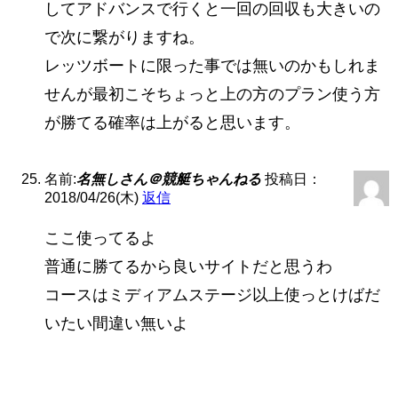
してアドバンスで行くと一回の回収も大きいの
で次に繋がりますね。
レッツボートに限った事では無いのかもしれま
せんが最初こそちょっと上の方のプラン使う方
が勝てる確率は上がると思います。
名前:
名無しさん＠競艇ちゃんねる
投稿日：
2018/04/26(木)
返信
ここ使ってるよ
普通に勝てるから良いサイトだと思うわ
コースはミディアムステージ以上使っとけばだ
いたい間違い無いよ