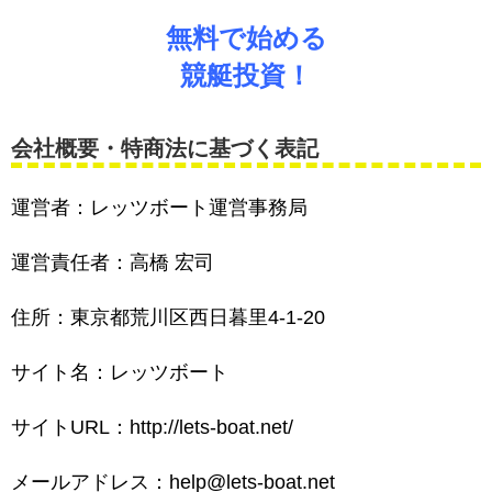
無料で始める
競艇投資！
会社概要・特商法に基づく表記
運営者：レッツボート運営事務局
運営責任者：高橋 宏司
住所：東京都荒川区西日暮里4-1-20
サイト名：レッツボート
サイトURL：http://lets-boat.net/
メールアドレス：help@lets-boat.net