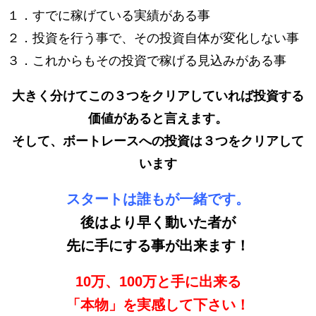
１．すでに稼げている実績がある事
２．投資を行う事で、その投資自体が変化しない事
３．これからもその投資で稼げる見込みがある事
大きく分けてこの３つをクリアしていれば投資する
価値があると言えます。
そして、ボートレースへの投資は３つをクリアして
います
スタートは誰もが一緒です。
後はより早く動いた者が
先に手にする事が出来ます！
10万、100万と手に出来る
「本物」を実感して下さい！