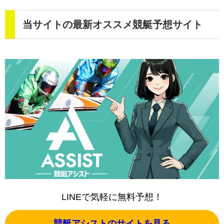
当サイトの最新オススメ競艇予想サイト
LINEで気軽に無料予想！
競艇アシストのサイトを見る