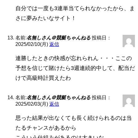
自分では一度も3連単当てられなかったから、ま
さに夢みたいなサイト！
名前:
名無しさん＠競艇ちゃんねる
投稿日：
2025/02/10(月)
返信
連勝したときの快感が忘れられん・・・ここの
予想を信じて賭けたら3週連続的中して、配当だ
けで高級時計買えたわ
名前:
名無しさん＠競艇ちゃんねる
投稿日：
2025/02/03(月)
返信
思った結果が出なくても長く続けられるのは当
たるチャンスがあるから
こういう仕組みがあるのは大きいな