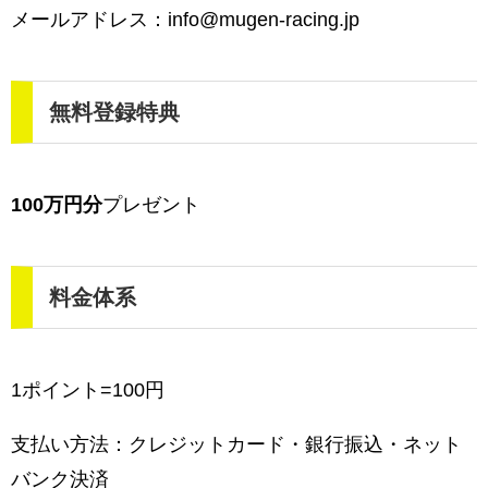
メールアドレス：info@mugen-racing.jp
無料登録特典
100万円分
プレゼント
料金体系
1ポイント=100円
支払い方法：クレジットカード・銀行振込・ネット
バンク決済