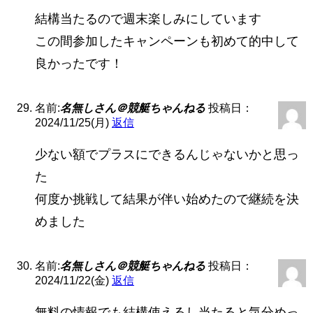
結構当たるので週末楽しみにしています
この間参加したキャンペーンも初めて的中して
良かったです！
名前:
名無しさん＠競艇ちゃんねる
投稿日：
2024/11/25(月)
返信
少ない額でプラスにできるんじゃないかと思っ
た
何度か挑戦して結果が伴い始めたので継続を決
めました
名前:
名無しさん＠競艇ちゃんねる
投稿日：
2024/11/22(金)
返信
無料の情報でも結構使えるし当たると気分めっ