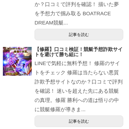
か？口コミで評判を確認！ 描いた夢
を予想力で掴み取る BOATRACE
DREAM競艇...
記事を読む
【修羅】口コミ検証！競艇予想詐欺サイ
トを避けて勝ち組に！
LINEで気軽に無料予想！ 修羅のサイ
トをチェック 修羅は当たらない悪質
詐欺予想サイトなのか？口コミで評判
を確認！ 迷いを超えた先にある競艇
の真理。修羅 勝利への道は悟りの中
に競艇修羅が導きま...
記事を読む