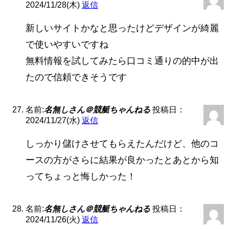
2024/11/28(木)
返信
新しいサイトかなと思ったけどデザインが綺麗
で使いやすいですね
無料情報を試してみたら口コミ通りの的中が出
たので信頼できそうです
名前:
名無しさん＠競艇ちゃんねる
投稿日：
2024/11/27(水)
返信
しっかり儲けさせてもらえたんだけど、他のコ
ースの方がさらに結果が良かったとあとから知
ってちょっと悔しかった！
名前:
名無しさん＠競艇ちゃんねる
投稿日：
2024/11/26(火)
返信