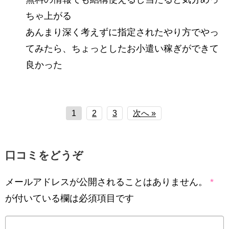
ちゃ上がる
あんまり深く考えずに指定されたやり方でやっ
てみたら、ちょっとしたお小遣い稼ぎができて
良かった
1
2
3
次へ »
口コミをどうぞ
メールアドレスが公開されることはありません。
*
が付いている欄は必須項目です