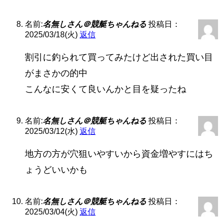
名前:
名無しさん＠競艇ちゃんねる
投稿日：
2025/03/18(火)
返信
割引に釣られて買ってみたけど出された買い目
がまさかの的中
こんなに安くて良いんかと目を疑ったね
名前:
名無しさん＠競艇ちゃんねる
投稿日：
2025/03/12(水)
返信
地方の方が穴狙いやすいから資金増やすにはち
ょうどいいかも
名前:
名無しさん＠競艇ちゃんねる
投稿日：
2025/03/04(火)
返信