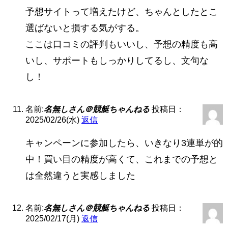
予想サイトって増えたけど、ちゃんとしたとこ
選ばないと損する気がする。
ここは口コミの評判もいいし、予想の精度も高
いし、サポートもしっかりしてるし、文句な
し！
名前:
名無しさん＠競艇ちゃんねる
投稿日：
2025/02/26(水)
返信
キャンペーンに参加したら、いきなり3連単が的
中！買い目の精度が高くて、これまでの予想と
は全然違うと実感しました
名前:
名無しさん＠競艇ちゃんねる
投稿日：
2025/02/17(月)
返信