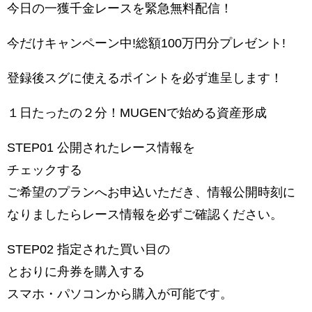
今日の一獲千金レースを緊急無料配信！
今だけキャンペーン中!総額100万円分プレゼント!
登録後スグに使えるポイントを必ず進呈します！
１日たったの２分！MUGENで始める資産形成
STEP01 公開されたレース情報を
チェックする
ご希望のプランへお申込いただき、情報公開時刻に
なりましたらレース情報を必ずご確認ください。
STEP02 指定された買い目の
とおりに舟券を購入する
スマホ・パソコンから購入が可能です。