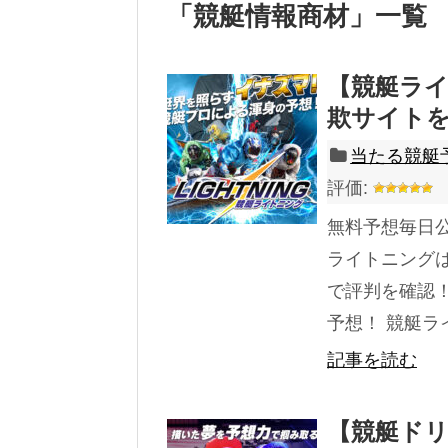
「
競艇情報商材
」
一覧
【競艇ラ
欺サイト
当たる競艇
無料予想毎日公
ライトニング
で評判を確認
予想！ 競艇ライ
記事を読む
【競艇ド