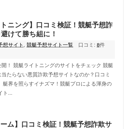
イトニング】口コミ検証！競艇予想詐
を避けて勝ち組に！
予想サイト
,
競艇予想サイト一覧
口コミ:
8
件
開！ 競艇ライトニングのサイトをチェック 競艇
は当たらない悪質詐欺予想サイトなのか？口コミ
！ 艇界を照らすイナズマ！競艇プロによる渾身の
ト...
リーム】口コミ検証！競艇予想詐欺サ