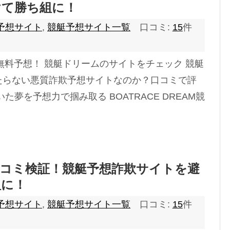
けて勝ち組に！
予想サイト
,
競艇予想サイト一覧
口コミ:
15
件
に無料予想！ 競艇ドリームのサイトをチェック 競艇
たらない悪質詐欺予想サイトなのか？口コミで評
た夢を予想力で掴み取る BOATRACE DREAM競
口コミ検証！競艇予想詐欺サイトを避
組に！
予想サイト
,
競艇予想サイト一覧
口コミ:
15
件