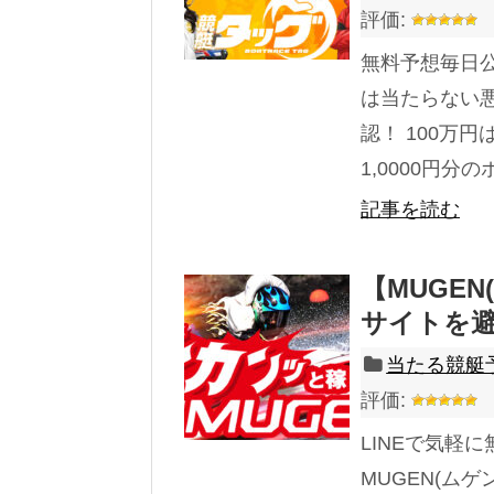
無料予想毎日公
は当たらない
認！ 100万
1,0000円分のポ.
記事を読む
【MUGE
サイトを
当たる競艇
LINEで気軽
MUGEN(ム