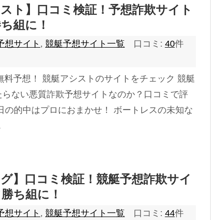
シスト】口コミ検証！予想詐欺サイト
勝ち組に！
予想サイト
,
競艇予想サイト一覧
口コミ:
40
件
に無料予想！ 競艇アシストのサイトをチェック 競艇
たらない悪質詐欺予想サイトなのか？口コミで評
日の的中はプロにおまかせ！ ボートレスの未知な
.
ッグ】口コミ検証！競艇予想詐欺サイ
て勝ち組に！
予想サイト
,
競艇予想サイト一覧
口コミ:
44
件