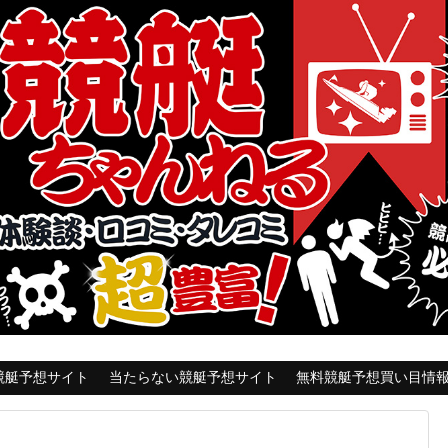
競艇予想サイト
当たらない競艇予想サイト
無料競艇予想買い目情