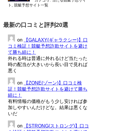
カテゴリ:
当たる競艇予想サイ
ト
,
競艇予想サイト一覧
最新の口コミと評判20選
on
【GALAXY(ギャラクシー)】口
コミ検証！競艇予想詐欺サイトを避け
て勝ち組に！
外れる時は普通に外れるけど当たった
時の配当が大きいから長い目で見れば
悪く
on
【ZONE(ゾーン)】口コミ検
証！競艇予想詐欺サイトを避けて勝ち
組に！
有料情報の価格がもう少し安ければ参
加しやすいんだけどな。結果は悪くな
いだ
on
【STRONG(ストロング)】口コ