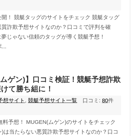
開！ 競艇タッグのサイトをチェック 競艇タッグ
悪質詐欺予想サイトなのか？口コミで評判を確
円は夢じゃない信頼のタッグが導く競艇予想！
..
N(ムゲン)】口コミ検証！競艇予想詐欺
避けて勝ち組に！
予想サイト
,
競艇予想サイト一覧
口コミ:
80
件
に無料予想！ MUGEN(ムゲン)のサイトをチェック
ゲン)は当たらない悪質詐欺予想サイトなのか？口コ