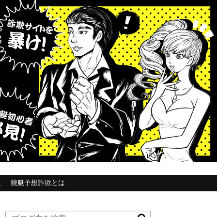
報
競艇予想詐欺とは