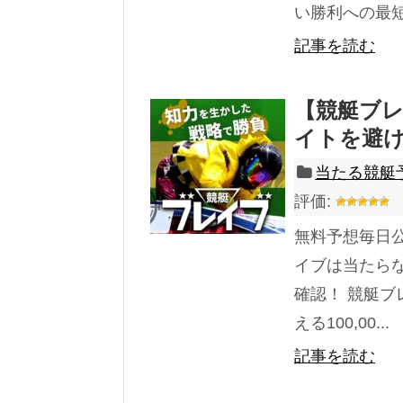
い勝利への最短ル
記事を読む
【競艇ブ
イトを避
当たる競艇
無料予想毎日公
イブは当たら
確認！ 競艇ブ
える100,00...
記事を読む