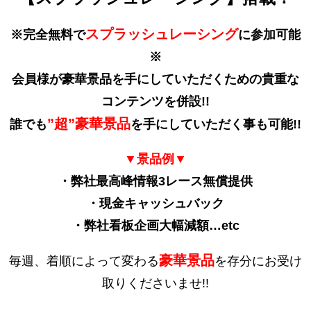
スプラッシュレーシング
※完全無料で
に参加可能
※
会員様が豪華景品を手にしていただくための貴重な
コンテンツを併設!!
”超”豪華景品
誰でも
を手にしていただく事も可能!!
▼景品例▼
・弊社最高峰情報3レース無償提供
・現金キャッシュバック
・弊社看板企画大幅減額…etc
豪華景品
毎週、着順によって変わる
を存分にお受け
取りくださいませ!!