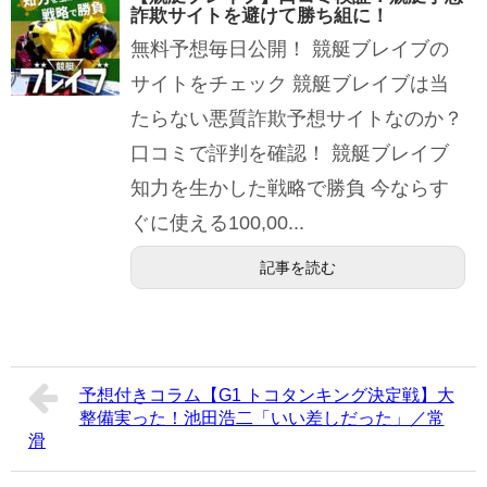
詐欺サイトを避けて勝ち組に！
無料予想毎日公開！ 競艇ブレイブの
サイトをチェック 競艇ブレイブは当
たらない悪質詐欺予想サイトなのか？
口コミで評判を確認！ 競艇ブレイブ
知力を生かした戦略で勝負 今ならす
ぐに使える100,00...
記事を読む
予想付きコラム【G1 トコタンキング決定戦】大
整備実った！池田浩二「いい差しだった」／常
滑