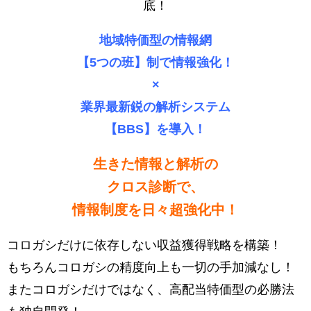
底！
地域特価型の情報網
【5つの班】制で情報強化！
×
業界最新鋭の解析システム
【BBS】を導入！
生きた情報と解析の
クロス診断で、
情報制度を日々超強化中！
コロガシだけに依存しない収益獲得戦略を構築！
もちろんコロガシの精度向上も一切の手加減なし！
またコロガシだけではなく、高配当特価型の必勝法