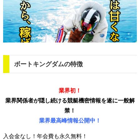
ボートキングダムの特徴
業界初！
業界関係者が隠し続ける競艇機密情報を遂に一般解
禁！
業界最高峰情報公開中！
入会金なし！年会費も永久無料！