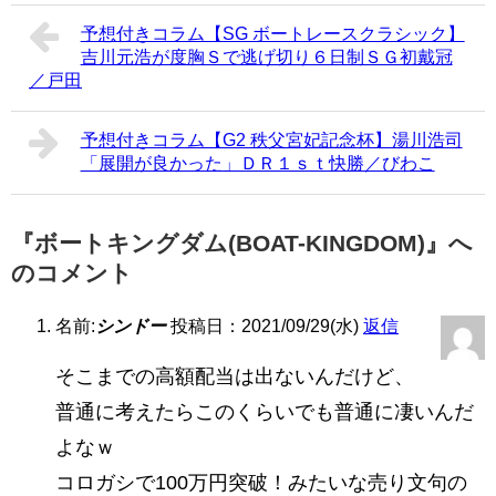
予想付きコラム【SG ボートレースクラシック】
吉川元浩が度胸Ｓで逃げ切り６日制ＳＧ初戴冠
／戸田
予想付きコラム【G2 秩父宮妃記念杯】湯川浩司
「展開が良かった」ＤＲ１ｓｔ快勝／びわこ
『ボートキングダム(BOAT-KINGDOM)』へ
のコメント
名前:
シンドー
投稿日：2021/09/29(水)
返信
そこまでの高額配当は出ないんだけど、
普通に考えたらこのくらいでも普通に凄いんだ
よなｗ
コロガシで100万円突破！みたいな売り文句の