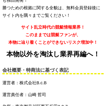
も独自開発！
勝つための根拠に関する全貌は、無料会員登録後に
サイト内を隅々までご覧ください！
サイト乱立時代の競艇情報業界！
このままでは競艇ファンが、
本物に辿り着くことができないリスク増加中！
本物以外を淘汰し業界再編へ！
会社概要・特商法に基づく表記
運営者：株式会社B.c.B
運営責任者：山崎 哲司