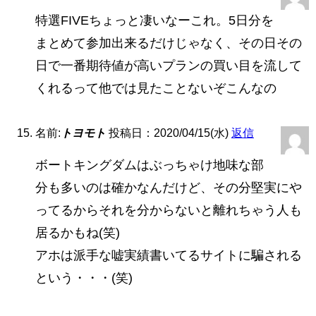
特選FIVEちょっと凄いなーこれ。5日分を
まとめて参加出来るだけじゃなく、その日その
日で一番期待値が高いプランの買い目を流して
くれるって他では見たことないぞこんなの
名前:
トヨモト
投稿日：2020/04/15(水)
返信
ボートキングダムはぶっちゃけ地味な部
分も多いのは確かなんだけど、その分堅実にや
ってるからそれを分からないと離れちゃう人も
居るかもね(笑)
アホは派手な嘘実績書いてるサイトに騙される
という・・・(笑)