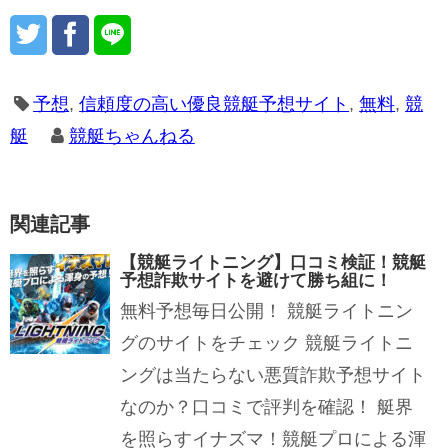
予想
,
信頼度の高い優良競艇予想サイト
,
無料
,
競
艇
競艇ちゃんねる
関連記事
【競艇ライトニング】口コミ検証！競艇
予想詐欺サイトを避けて勝ち組に！
無料予想毎日公開！ 競艇ライトニン
グのサイトをチェック 競艇ライトニ
ングは当たらない悪質詐欺予想サイト
なのか？口コミで評判を確認！ 艇界
を照らすイナズマ！競艇プロによる渾