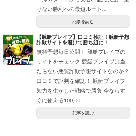
りない勝利への最短ルート...
記事を読む
【競艇ブレイブ】口コミ検証！競艇予想
詐欺サイトを避けて勝ち組に！
無料予想毎日公開！ 競艇ブレイブの
サイトをチェック 競艇ブレイブは当
たらない悪質詐欺予想サイトなのか？
口コミで評判を確認！ 競艇ブレイブ
知力を生かした戦略で勝負 今ならす
ぐに使える100,00...
記事を読む