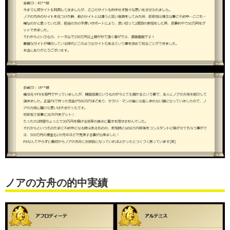
ノアの方舟の的中実績