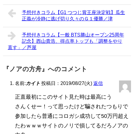
予想付きコラム【G1 つつじ賞王座決定戦】瓜生
正義が冷静に逃げ切り久々のＧ１優勝／津
予想付きコラム【一般 BTS勝山オープン25周年
記念】西山貴浩、得点率トップも「調整をやり
直す」／芦屋
『ノアの方舟』へのコメント
名前:
カイト
投稿日：2019/08/27(火)
返信
正直最初にこのサイト見た時は最高にう
さんくせー！って思ったけど騙されたつもりで
参加したら普通にコロガシ成功して50万円超え
たわｗｗｗサイトのノリで損してるだろノアの