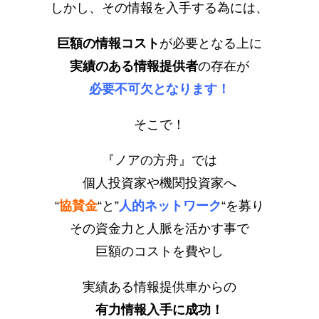
しかし、その情報を入手する為には、
巨額の情報コスト
が必要となる上に
実績のある情報提供者
の存在が
必要不可欠となります！
そこで！
『ノアの方舟』では
個人投資家や機関投資家へ
“
協賛金
“と”
人的ネットワーク
“を募り
その資金力と人脈を活かす事で
巨額のコストを費やし
実績ある情報提供車からの
有力情報入手に成功！