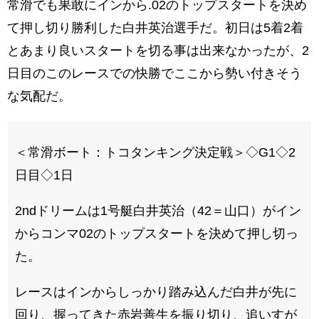
常滑でも果敢にインから.02のトップスタートを決め
て押し切り勝利した白井英治選手だ。初日は5着2着
とあまり良いスタートを切る事は出来なかったが、2
日目のこのレースでの快勝でここから勢い付きそう
な気配だ。
＜常滑ボート：トコタンキング決定戦＞◇G1◇2
日目◇1日
2ndドリームは1号艇白井英治（42＝山口）がイン
からコンマ02のトップスタートを決めて押し切っ
た。
レースはインからしっかり踏み込んだ白井が先に
回り、握ってきた赤岩善生を振り切り、追いすが