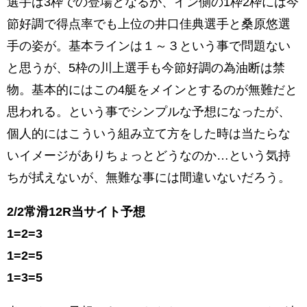
選手は3枠での登場となるが、イン側の1枠2枠には今
節好調で得点率でも上位の井口佳典選手と桑原悠選
手の姿が。基本ラインは１～３という事で問題ない
と思うが、5枠の川上選手も今節好調の為油断は禁
物。基本的にはこの4艇をメインとするのが無難だと
思われる。という事でシンプルな予想になったが、
個人的にはこういう組み立て方をした時は当たらな
いイメージがありちょっとどうなのか…という気持
ちが拭えないが、無難な事には間違いないだろう。
2/2常滑12
R当サイト予想
1=2=3
1=2=5
1=3
=5