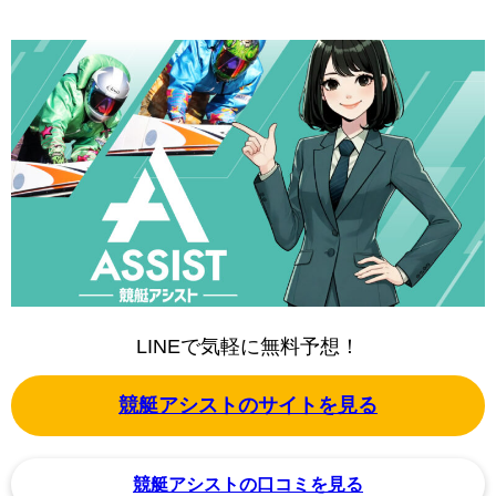
LINEで気軽に無料予想！
競艇アシストのサイトを見る
競艇アシストの口コミを見る