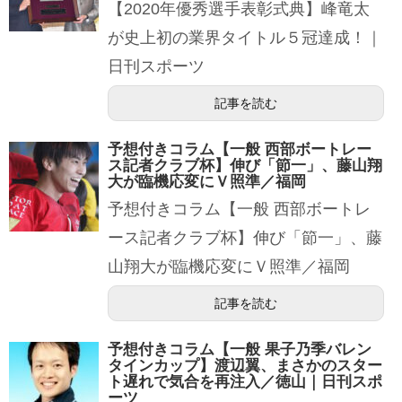
【2020年優秀選手表彰式典】峰竜太
が史上初の業界タイトル５冠達成！｜
日刊スポーツ
記事を読む
予想付きコラム【一般 西部ボートレー
ス記者クラブ杯】伸び「節一」、藤山翔
大が臨機応変にＶ照準／福岡
予想付きコラム【一般 西部ボートレ
ース記者クラブ杯】伸び「節一」、藤
山翔大が臨機応変にＶ照準／福岡
記事を読む
予想付きコラム【一般 果子乃季バレン
タインカップ】渡辺翼、まさかのスター
ト遅れで気合を再注入／徳山｜日刊スポ
ーツ