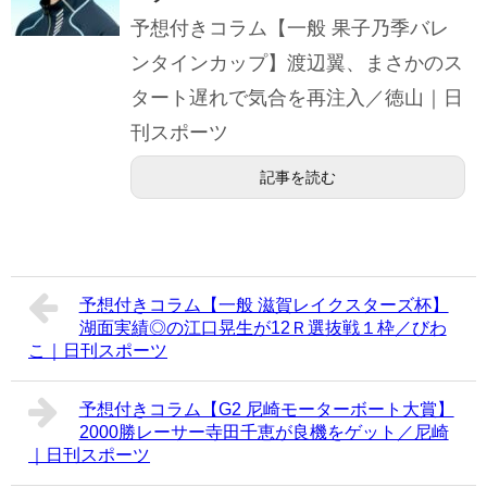
予想付きコラム【一般 果子乃季バレ
ンタインカップ】渡辺翼、まさかのス
タート遅れで気合を再注入／徳山｜日
刊スポーツ
記事を読む
予想付きコラム【一般 滋賀レイクスターズ杯】
湖面実績◎の江口晃生が12Ｒ選抜戦１枠／びわ
こ｜日刊スポーツ
予想付きコラム【G2 尼崎モーターボート大賞】
2000勝レーサー寺田千恵が良機をゲット／尼崎
｜日刊スポーツ