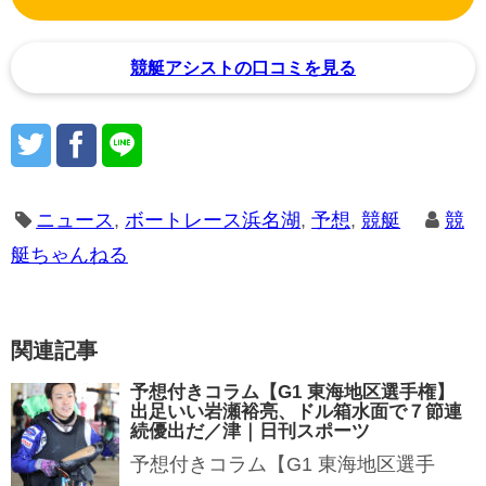
競艇アシストの口コミを見る
ニュース
,
ボートレース浜名湖
,
予想
,
競艇
競
艇ちゃんねる
関連記事
予想付きコラム【G1 東海地区選手権】
出足いい岩瀬裕亮、ドル箱水面で７節連
続優出だ／津｜日刊スポーツ
予想付きコラム【G1 東海地区選手