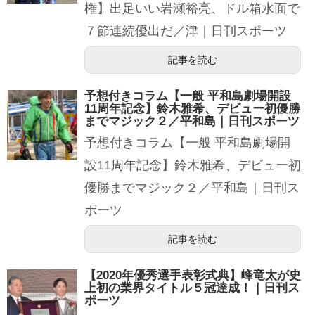
権】出足いい岩瀬裕亮、ドル箱水面で
７節連続優出だ／津｜日刊スポーツ
記事を読む
予想付きコラム【一般 平和島劇場開設
11周年記念】鈴木雅希、デビュー初優勝
までマジック２／平和島｜日刊スポーツ
予想付きコラム【一般 平和島劇場開
設11周年記念】鈴木雅希、デビュー初
優勝までマジック２／平和島｜日刊ス
ポーツ
記事を読む
【2020年優秀選手表彰式典】峰竜太が史
上初の業界タイトル５冠達成！｜日刊ス
ポーツ