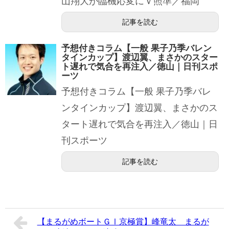
山翔大が臨機応変にＶ照準／福岡
記事を読む
予想付きコラム【一般 果子乃季バレン
タインカップ】渡辺翼、まさかのスター
ト遅れで気合を再注入／徳山｜日刊スポ
ーツ
予想付きコラム【一般 果子乃季バレ
ンタインカップ】渡辺翼、まさかのス
タート遅れで気合を再注入／徳山｜日
刊スポーツ
記事を読む
【まるがめボートＧⅠ京極賞】峰竜太 まるが