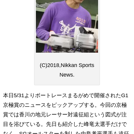
(C)2018,Nikkan Sports
News.
本日5/31よりボートレースまるがめで開催されたG1
京極賞のニュースをピックアップする。今回の京極
賞では香川の地元レーサー対遠征組という図式が注
目を浴びている。先日も紹介した峰竜太選手だけで
なく、SGオールスターを制した中島孝平選手も遠征