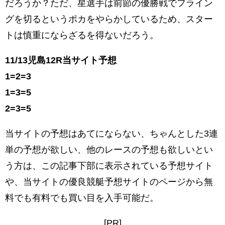
だろうか？ただ、星選手は前節の優勝戦でフライン
グを切るというポカをやらかしているため、スター
トは慎重にならざるを得ないだろう。
11/13児島12
R当サイト予想
1=2
=3
1=3=5
2=3=5
当サイトの予想はあてにならない、ちゃんとした3連
単の予想が欲しい、他のレースの予想も欲しいとい
う方は、この記事下部に表示されている予想サイト
や、当サイトの優良競艇予想サイトのページから無
料でも有料でも買い目を入手可能だ。
[PR]