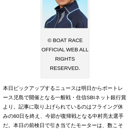
© BOAT RACE
OFFICIAL WEB ALL
RIGHTS
RESERVED.
本日ピックアップするニュースは明日からボートレ
ース児島で開催となる一般戦・住信SBIネット銀行賞
より。記事に取り上げられているのはフライング休
みの60日を終え、今節が復帰戦となる中村亮太選手
だ。本日の前検日で引き当てたモーターは、数こそ