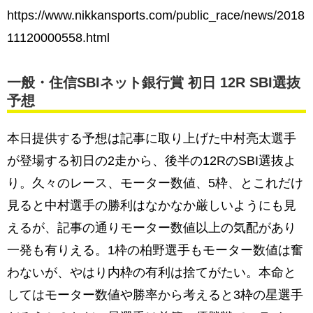
https://www.nikkansports.com/public_race/news/2018
11120000558.html
一般・住信SBIネット銀行賞 初日 12R SBI選抜
予想
本日提供する予想は記事に取り上げた中村亮太選手
が登場する初日の2走から、後半の12RのSBI選抜よ
り。久々のレース、モーター数値、5枠、とこれだけ
見ると中村選手の勝利はなかなか厳しいようにも見
えるが、記事の通りモーター数値以上の気配があり
一発も有りえる。1枠の柏野選手もモーター数値は奮
わないが、やはり内枠の有利は捨てがたい。本命と
してはモーター数値や勝率から考えると3枠の星選手