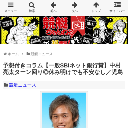
ホーム
競艇ニュース
予想付きコラム【一般SBIネット銀行賞】中村
亮太ターン回り◎休み明けでも不安なし／児島
競艇ニュース