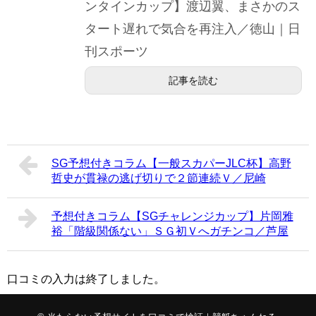
ンタインカップ】渡辺翼、まさかのス
タート遅れで気合を再注入／徳山｜日
刊スポーツ
記事を読む
SG予想付きコラム【一般スカパーJLC杯】高野
哲史が貫禄の逃げ切りで２節連続Ｖ／尼崎
予想付きコラム【SGチャレンジカップ】片岡雅
裕「階級関係ない」ＳＧ初Ｖへガチンコ／芦屋
口コミの入力は終了しました。