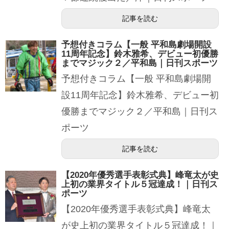
記事を読む
予想付きコラム【一般 平和島劇場開設
11周年記念】鈴木雅希、デビュー初優勝
までマジック２／平和島｜日刊スポーツ
予想付きコラム【一般 平和島劇場開
設11周年記念】鈴木雅希、デビュー初
優勝までマジック２／平和島｜日刊ス
ポーツ
記事を読む
【2020年優秀選手表彰式典】峰竜太が史
上初の業界タイトル５冠達成！｜日刊ス
ポーツ
【2020年優秀選手表彰式典】峰竜太
が史上初の業界タイトル５冠達成！｜