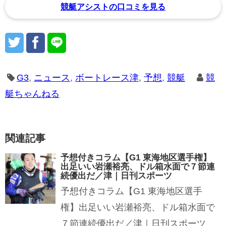
競艇アシストの口コミを見る
G3
,
ニュース
,
ボートレース津
,
予想
,
競艇
競
艇ちゃんねる
関連記事
予想付きコラム【G1 東海地区選手権】
出足いい岩瀬裕亮、ドル箱水面で７節連
続優出だ／津｜日刊スポーツ
予想付きコラム【G1 東海地区選手
権】出足いい岩瀬裕亮、ドル箱水面で
７節連続優出だ／津｜日刊スポーツ