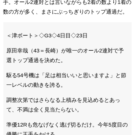
手。オール2連対とは言いながらも2着の数より1着の
数の方が多く、まさにぶっちぎりのトップ通過だ。
＜津ボート＞◇G3◇4日目◇23日
原田幸哉（43＝長崎）が唯一のオール2連対で予
選トップ通過を決めた。
駆る54号機は「足は相当いいと思いますよ」と節
一レベルの動きを誇る。
調整次第ではさらなる上積みを見込めるとあっ
て、不満は全く見当たらない。
準優12Rも危なげなく逃げ切るだけ。今年5度目の
優勝に王手をかける。