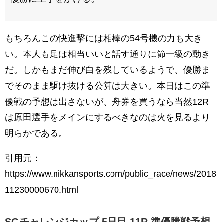
もちろんこの快進撃には相棒の54号機の力も大き
い。本人も足は相当いいと話す通りに節一級の動き
だ。しかもまだ伸び白を残しているようで、優勝ま
でそのまま駆け抜ける公算は大きい。本日はこの準
優戦の予想は出さないが、舟券を買うなら当然12R
は原田選手をメインにするべきなのは火を見るより
明らかである。
引用元：
https://www.nikkansports.com/public_race/news/2018
11230000670.html
SGチャレンジカップ 5日目 11R 準優勝戦予想