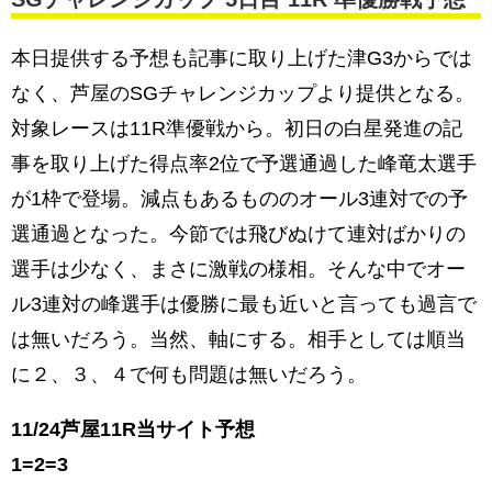
本日提供する予想も記事に取り上げた津G3からでは
なく、芦屋のSGチャレンジカップより提供となる。
対象レースは11R準優戦から。初日の白星発進の記
事を取り上げた得点率2位で予選通過した峰竜太選手
が1枠で登場。減点もあるもののオール3連対での予
選通過となった。今節では飛びぬけて連対ばかりの
選手は少なく、まさに激戦の様相。そんな中でオー
ル3連対の峰選手は優勝に最も近いと言っても過言で
は無いだろう。当然、軸にする。相手としては順当
に２、３、４で何も問題は無いだろう。
11/24芦屋11R当サイト予想
1=2=3