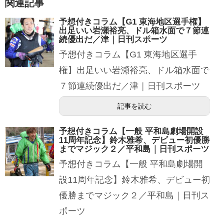
関連記事
予想付きコラム【G1 東海地区選手権】
出足いい岩瀬裕亮、ドル箱水面で７節連
続優出だ／津｜日刊スポーツ
予想付きコラム【G1 東海地区選手
権】出足いい岩瀬裕亮、ドル箱水面で
７節連続優出だ／津｜日刊スポーツ
記事を読む
予想付きコラム【一般 平和島劇場開設
11周年記念】鈴木雅希、デビュー初優勝
までマジック２／平和島｜日刊スポーツ
予想付きコラム【一般 平和島劇場開
設11周年記念】鈴木雅希、デビュー初
優勝までマジック２／平和島｜日刊ス
ポーツ