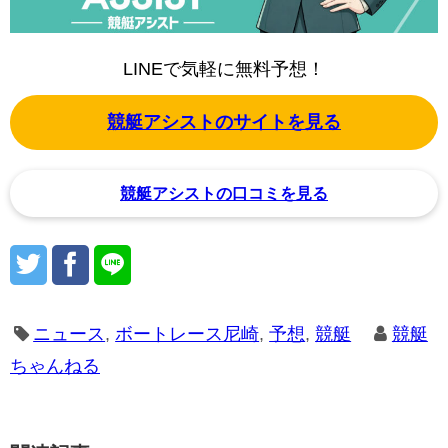
LINEで気軽に無料予想！
競艇アシストのサイトを見る
競艇アシストの口コミを見る
ニュース
,
ボートレース尼崎
,
予想
,
競艇
競艇
ちゃんねる