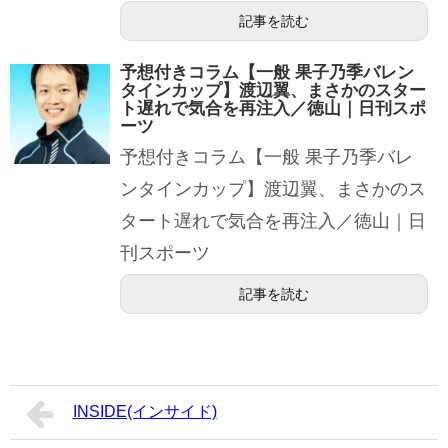
記事を読む
予想付きコラム【一般 果子乃季バレン
タインカップ】渡辺翼、まさかのスター
ト遅れで気合を再注入／徳山｜日刊スポ
ーツ
予想付きコラム【一般 果子乃季バレ
ンタインカップ】渡辺翼、まさかのス
タート遅れで気合を再注入／徳山｜日
刊スポーツ
記事を読む
INSIDE(インサイド)