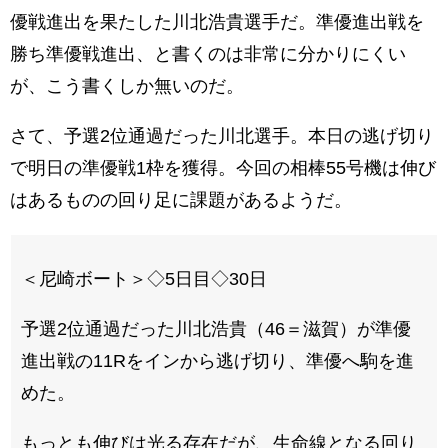
優戦進出を果たした川北浩貴選手だ。準優進出戦を
勝ち準優戦進出、と書くのは非常に分かりにくい
が、こう書くしか無いのだ。
さて、予選2位通過だった川北選手。本日の逃げ切り
で明日の準優戦1枠を獲得。今回の相棒55号機は伸び
はあるものの回り足に課題があるようだ。
＜尼崎ボート＞◇5日目◇30日
予選2位通過だった川北浩貴（46＝滋賀）が準優
進出戦の11Rをインから逃げ切り、準優へ駒を進
めた。
もっとも伸びは光る存在だが、生命線となる回り