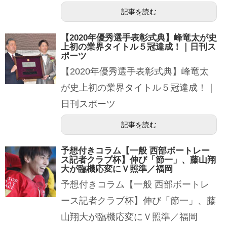
記事を読む
【2020年優秀選手表彰式典】峰竜太が史
上初の業界タイトル５冠達成！｜日刊ス
ポーツ
【2020年優秀選手表彰式典】峰竜太
が史上初の業界タイトル５冠達成！｜
日刊スポーツ
記事を読む
予想付きコラム【一般 西部ボートレー
ス記者クラブ杯】伸び「節一」、藤山翔
大が臨機応変にＶ照準／福岡
予想付きコラム【一般 西部ボートレ
ース記者クラブ杯】伸び「節一」、藤
山翔大が臨機応変にＶ照準／福岡