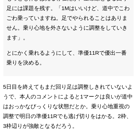
足には課題を残す。「1Mはいいけど、道中でこわ
ごわ乗っていますね。足でやられることはありま
せん。乗り心地を外さないように調整をしていき
ます」。
とにかく乗れるようにして、準優11Rで優出一番
乗りを決める。
5日目を終えてもまだ回り足は調整しきれていないよ
うで、本人のコメントによると1マークは良いが道中
はおっかなびっくりな状態だとか。乗り心地重視の
調整で明日の準優11Rでも逃げ切りをはかる。2枠、
3枠辺りが強敵となるだろう。