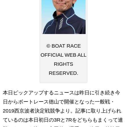
© BOAT RACE
OFFICIAL WEB ALL
RIGHTS
RESERVED.
本日ピックアップするニュースは昨日に引き続き今
日からボートレース徳山で開催となった一般戦・
2019西京波者決定戦競争より。記事に取り上げられ
ているのは本日初日の3Rと7Rをどちらもまくって連