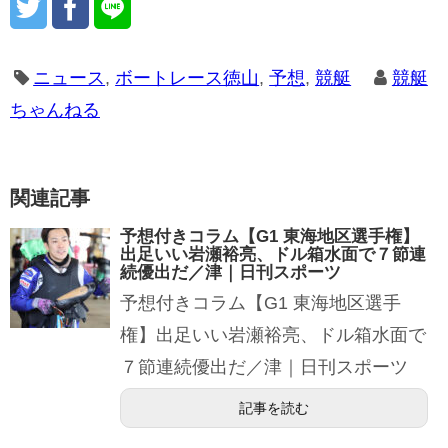
ニュース
,
ボートレース徳山
,
予想
,
競艇
競艇
ちゃんねる
関連記事
予想付きコラム【G1 東海地区選手権】
出足いい岩瀬裕亮、ドル箱水面で７節連
続優出だ／津｜日刊スポーツ
予想付きコラム【G1 東海地区選手
権】出足いい岩瀬裕亮、ドル箱水面で
７節連続優出だ／津｜日刊スポーツ
記事を読む