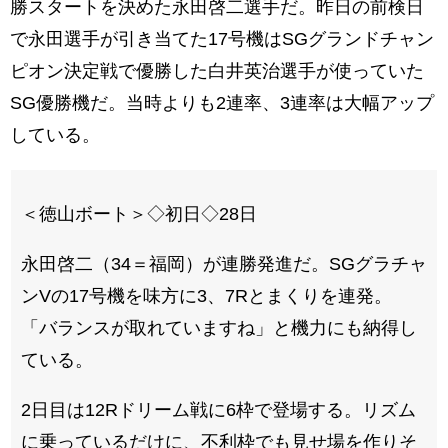
勝スタートを決めた永田啓二選手だ。昨日の前検日
で永田選手が引き当てた17号機はSGグランドチャン
ピオン決定戦で優勝した白井英治選手が使っていた
SG優勝機だ。当時よりも2連率、3連率は大幅アップ
している。
＜徳山ボート＞◇初日◇28日
永田啓二（34＝福岡）が連勝発進だ。SGグラチャ
ンVの17号機を味方に3、7Rとまくりを連発。
「バランスが取れていますね」と機力にも納得し
ている。
2日目は12Rドリーム戦に6枠で登場する。リズム
に乗っているだけに、不利枠でも見せ場を作りそ