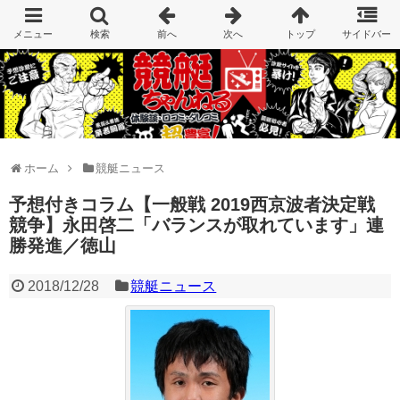
ホーム
競艇ニュース
予想付きコラム【一般戦 2019西京波者決定戦
競争】永田啓二「バランスが取れています」連
勝発進／徳山
2018/12/28
競艇ニュース