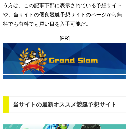
う方は、この記事下部に表示されている予想サイト
や、当サイトの優良競艇予想サイトのページから無
料でも有料でも買い目を入手可能だ。
[PR]
当サイトの最新オススメ競艇予想サイト