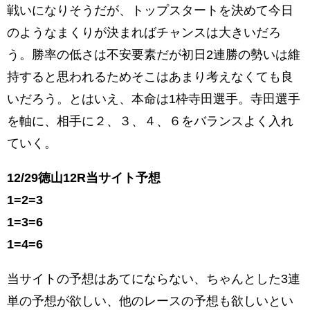
戦いになりそうだが、トップスタートを決めて今日
のようなまくりが決まればチャンスは大きいだろ
う。勝率の低さは不安要素だが初日2連勝の勢いは維
持すると思われるためそこはあまり考えなくても良
いだろう。とはいえ、本命は1枠寺田選手。寺田選手
を軸に、相手に２、３、４、６をバランスよく入れ
ていく。
12/29徳山12
R当サイト予想
1=2
=3
1=3=6
1=4=6
当サイトの予想はあてにならない、ちゃんとした3連
単の予想が欲しい、他のレースの予想も欲しいとい