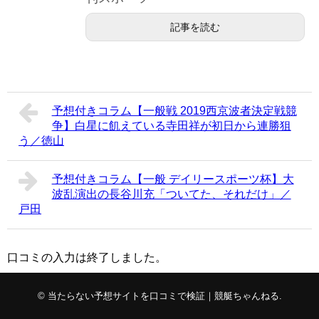
記事を読む
予想付きコラム【一般戦 2019西京波者決定戦競
争】白星に飢えている寺田祥が初日から連勝狙
う／徳山
予想付きコラム【一般 デイリースポーツ杯】大
波乱演出の長谷川充「ついてた、それだけ」／
戸田
口コミの入力は終了しました。
©
当たらない予想サイトを口コミで検証｜競艇ちゃんねる
.