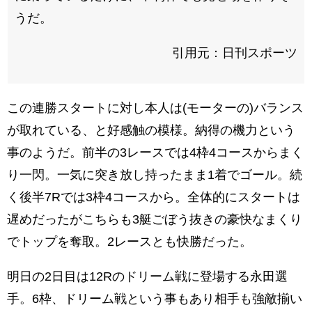
うだ。
引用元：日刊スポーツ
この連勝スタートに対し本人は(モーターの)バランス
が取れている、と好感触の模様。納得の機力という
事のようだ。前半の3レースでは4枠4コースからまく
り一閃。一気に突き放し持ったまま1着でゴール。続
く後半7Rでは3枠4コースから。全体的にスタートは
遅めだったがこちらも3艇ごぼう抜きの豪快なまくり
でトップを奪取。2レースとも快勝だった。
明日の2日目は12Rのドリーム戦に登場する永田選
手。6枠、ドリーム戦という事もあり相手も強敵揃い