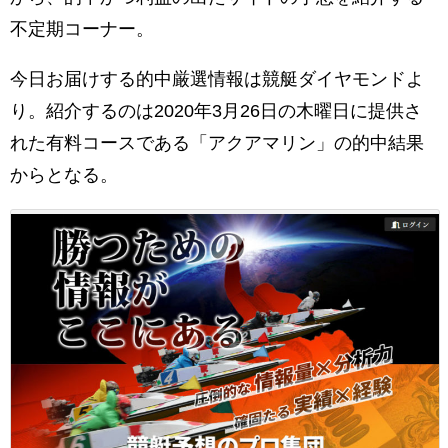
不定期コーナー。
今日お届けする的中厳選情報は競艇ダイヤモンドよ
り。紹介するのは2020年3月26日の木曜日に提供さ
れた有料コースである「アクアマリン」の的中結果
からとなる。