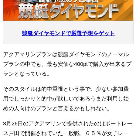
競艇ダイヤモンドで厳選予想をゲット
アクアマリンプランは競艇ダイヤモンドのノーマル
プランの中でも、最も安価な400ptで購入が出来るプ
ランとなっている。
そのスタイルは的中重視という事で、少ない参加費
用でしっかりと的中が欲しいであろうまだ利用し始
めの人向けのプランと言えるかもしれない。
3月26日のアクアマリンで提供されたのはボートレー
ス戸田で開催されていた一般戦、６５％が女子レー