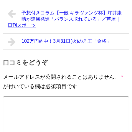
予想付きコラム【一般 ギラヴァンツ杯】坪井康
晴が連勝発進「バランス取れている」／芦屋｜
日刊スポーツ
102万円的中！3月31日(火)の舟王「金将」
口コミをどうぞ
メールアドレスが公開されることはありません。
*
が付いている欄は必須項目です