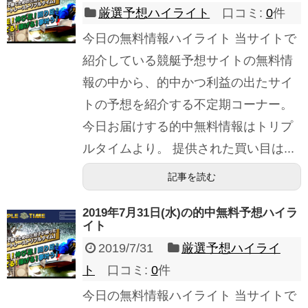
厳選予想ハイライト
口コミ:
0
件
今日の無料情報ハイライト 当サイトで
紹介している競艇予想サイトの無料情
報の中から、的中かつ利益の出たサイ
トの予想を紹介する不定期コーナー。
今日お届けする的中無料情報はトリプ
ルタイムより。 提供された買い目は...
記事を読む
2019年7月31日(水)の的中無料予想ハイラ
イト
2019/7/31
厳選予想ハイライ
ト
口コミ:
0
件
今日の無料情報ハイライト 当サイトで