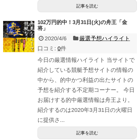
記事を読む
102万円的中！3月31日(火)の舟王「金
将」
2020/4/6
厳選予想ハイライト
口コミ:
0
件
今日の厳選情報ハイライト 当サイトで
紹介している競艇予想サイトの情報の
中から、的中かつ利益の出たサイトの
予想を紹介する不定期コーナー。 今日
お届けする的中厳選情報は舟王より。
紹介するのは2020年3月31日の火曜日
に提供さ...
記事を読む