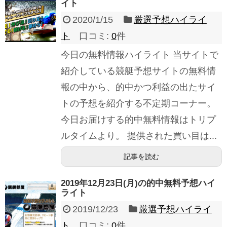
イト
2020/1/15
厳選予想ハイライ
ト
口コミ:
0
件
今日の無料情報ハイライト 当サイトで
紹介している競艇予想サイトの無料情
報の中から、的中かつ利益の出たサイ
トの予想を紹介する不定期コーナー。
今日お届けする的中無料情報はトリプ
ルタイムより。 提供された買い目は...
記事を読む
2019年12月23日(月)の的中無料予想ハイ
ライト
2019/12/23
厳選予想ハイライ
ト
口コミ:
0
件