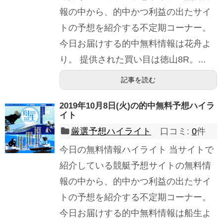
報の中から、的中かつ利益の出たサイ
トの予想を紹介する不定期コーナー。
今日お届けする的中無料情報は花舟よ
り。 提供された買い目は徳山8R。...
記事を読む
2019年10月8日(火)の的中無料予想ハイラ
イト
厳選予想ハイライト
口コミ:
0
件
今日の無料情報ハイライト 当サイトで
紹介している競艇予想サイトの無料情
報の中から、的中かつ利益の出たサイ
トの予想を紹介する不定期コーナー。
今日お届けする的中無料情報は船生よ