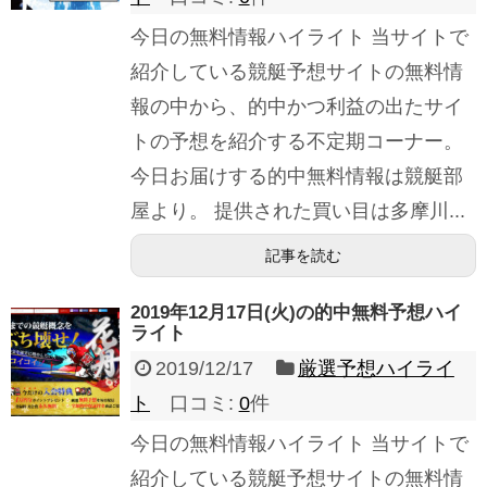
今日の無料情報ハイライト 当サイトで
紹介している競艇予想サイトの無料情
報の中から、的中かつ利益の出たサイ
トの予想を紹介する不定期コーナー。
今日お届けする的中無料情報は競艇部
屋より。 提供された買い目は多摩川...
記事を読む
2019年12月17日(火)の的中無料予想ハイ
ライト
2019/12/17
厳選予想ハイライ
ト
口コミ:
0
件
今日の無料情報ハイライト 当サイトで
紹介している競艇予想サイトの無料情