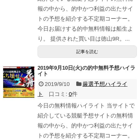
報の中から、的中かつ利益の出たサイ
トの予想を紹介する不定期コーナー。
今日お届けする的中無料情報は船生よ
り。 提供された買い目は徳山9R。...
記事を読む
2019年9月10日(火)の的中無料予想ハイラ
イト
2019/9/10
厳選予想ハイライ
ト
口コミ:
0
件
今日の無料情報ハイライト 当サイトで
紹介している競艇予想サイトの無料情
報の中から、的中かつ利益の出たサイ
トの予想を紹介する不定期コーナー。