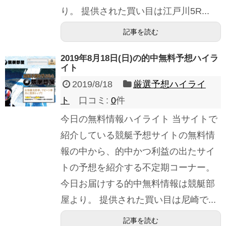
り。 提供された買い目は江戸川5R...
記事を読む
2019年8月18日(日)の的中無料予想ハイラ
イト
2019/8/18
厳選予想ハイライ
ト
口コミ:
0
件
今日の無料情報ハイライト 当サイトで
紹介している競艇予想サイトの無料情
報の中から、的中かつ利益の出たサイ
トの予想を紹介する不定期コーナー。
今日お届けする的中無料情報は競艇部
屋より。 提供された買い目は尼崎で...
記事を読む