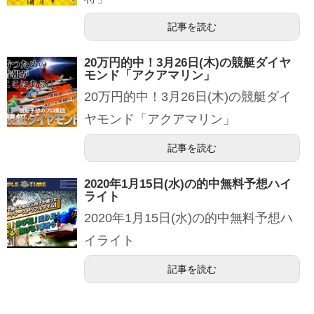
記事を読む
20万円的中！3月26日(木)の競艇ダイヤ
モンド「アクアマリン」
20万円的中！3月26日(木)の競艇ダイ
ヤモンド「アクアマリン」
記事を読む
2020年1月15日(水)の的中無料予想ハイ
ライト
2020年1月15日(水)の的中無料予想ハ
イライト
記事を読む