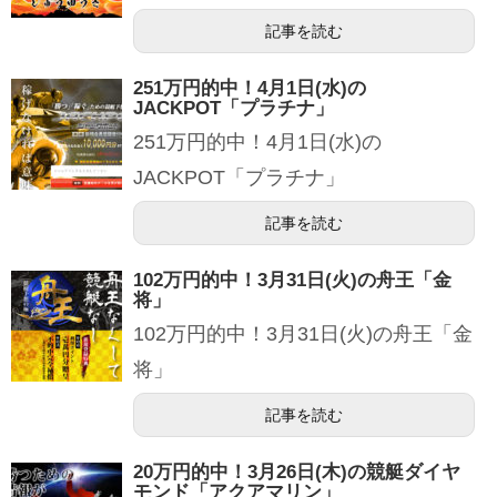
記事を読む
251万円的中！4月1日(水)の
JACKPOT「プラチナ」
251万円的中！4月1日(水)の
JACKPOT「プラチナ」
記事を読む
102万円的中！3月31日(火)の舟王「金
将」
102万円的中！3月31日(火)の舟王「金
将」
記事を読む
20万円的中！3月26日(木)の競艇ダイヤ
モンド「アクアマリン」