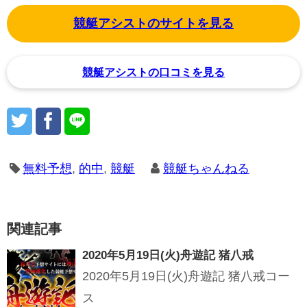
競艇アシストのサイトを見る
競艇アシストの口コミを見る
無料予想
,
的中
,
競艇
競艇ちゃんねる
関連記事
2020年5月19日(火)舟遊記 猪八戒
2020年5月19日(火)舟遊記 猪八戒コー
ス