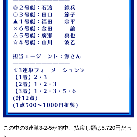
この中の3連単3-2-5が的中。払戻し額は5,720円だっ