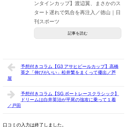
ンタインカップ】渡辺翼、まさかのス
タート遅れで気合を再注入／徳山｜日
刊スポーツ
記事を読む
予想付きコラム【G3 アサヒビールカップ】高橋
英之「伸びがいい」松井繁をまくって優出／芦
屋
予想付きコラム【SG ボートレースクラシック】
ドリームは白井英治が平尾の強攻に乗って１着
／戸田
口コミの入力は終了しました。