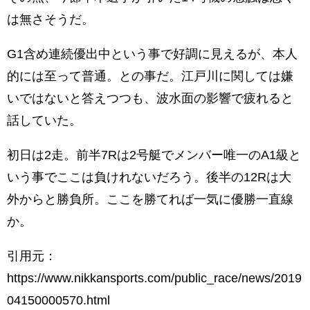
は無さそうだ。
G1含め連続優出中という事で好調に見えるが、本人
的には至って普通。との事だ。江戸川に関しては嫌
いではないと答えつつも、波水面の影響で疲れると
話していた。
初日は2走。前半7Rは2号艇でメンバー唯一のA1級と
いう事でここは負けれないだろう。後半の12Rは大
外からと勝負所。ここを勝てれば一気に優勝一直線
か。
引用元：
https://www.nikkansports.com/public_race/news/2019
04150000570.html