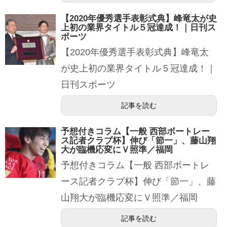
【2020年優秀選手表彰式典】峰竜太が史
上初の業界タイトル５冠達成！｜日刊ス
ポーツ
【2020年優秀選手表彰式典】峰竜太
が史上初の業界タイトル５冠達成！｜
日刊スポーツ
記事を読む
予想付きコラム【一般 西部ボートレー
ス記者クラブ杯】伸び「節一」、藤山翔
大が臨機応変にＶ照準／福岡
予想付きコラム【一般 西部ボートレ
ース記者クラブ杯】伸び「節一」、藤
山翔大が臨機応変にＶ照準／福岡
記事を読む