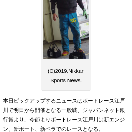
(C)2019,Nikkan
Sports News.
本日ピックアップするニュースはボートレース江戸
川で明日から開催となる一般戦、ジャパンネット銀
行賞より。今節よりボートレース江戸川は新エンジ
ン、新ボート、新ペラでのレースとなる。