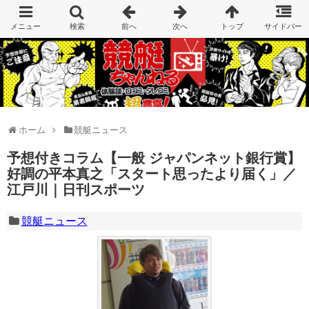
ホーム
競艇ニュース
予想付きコラム【一般 ジャパンネット銀行賞】
好調の平本真之「スタート思ったより届く」／
江戸川｜日刊スポーツ
競艇ニュース