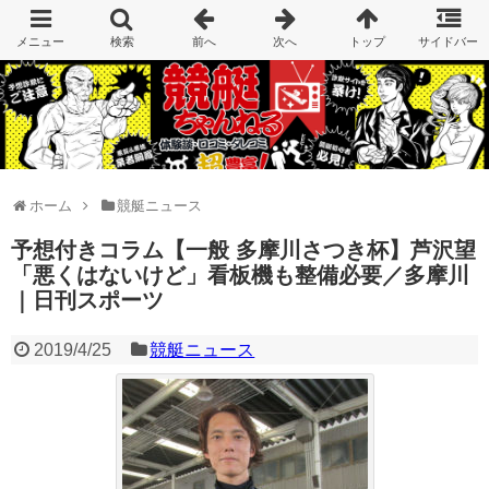
ホーム
競艇ニュース
予想付きコラム【一般 多摩川さつき杯】芦沢望
「悪くはないけど」看板機も整備必要／多摩川
｜日刊スポーツ
2019/4/25
競艇ニュース