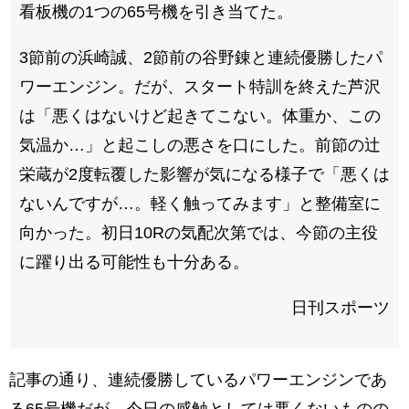
看板機の1つの65号機を引き当てた。
3節前の浜崎誠、2節前の谷野錬と連続優勝したパ
ワーエンジン。だが、スタート特訓を終えた芦沢
は「悪くはないけど起きてこない。体重か、この
気温か…」と起こしの悪さを口にした。前節の辻
栄蔵が2度転覆した影響が気になる様子で「悪くは
ないんですが…。軽く触ってみます」と整備室に
向かった。初日10Rの気配次第では、今節の主役
に躍り出る可能性も十分ある。
日刊スポーツ
記事の通り、連続優勝しているパワーエンジンであ