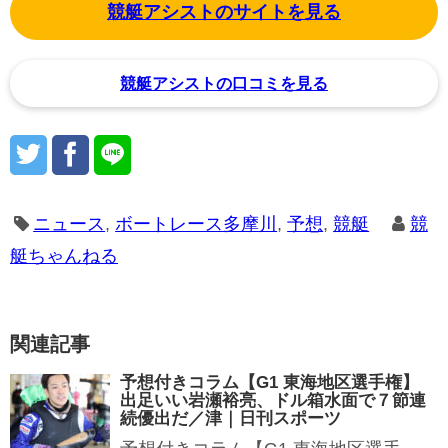
競艇アシストのサイトを見る
競艇アシストの口コミを見る
ニュース
,
ボートレース多摩川
,
予想
,
競艇
競
艇ちゃんねる
関連記事
予想付きコラム【G1 東海地区選手権】
出足いい岩瀬裕亮、ドル箱水面で７節連
続優出だ／津｜日刊スポーツ