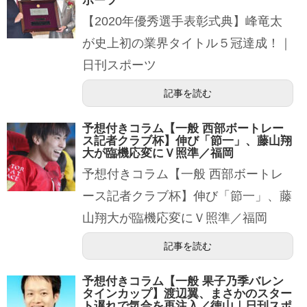
ポーツ
【2020年優秀選手表彰式典】峰竜太
が史上初の業界タイトル５冠達成！｜
日刊スポーツ
記事を読む
予想付きコラム【一般 西部ボートレー
ス記者クラブ杯】伸び「節一」、藤山翔
大が臨機応変にＶ照準／福岡
予想付きコラム【一般 西部ボートレ
ース記者クラブ杯】伸び「節一」、藤
山翔大が臨機応変にＶ照準／福岡
記事を読む
予想付きコラム【一般 果子乃季バレン
タインカップ】渡辺翼、まさかのスター
ト遅れで気合を再注入／徳山｜日刊スポ