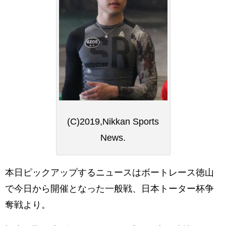
(C)2019,Nikkan Sports
News.
本日ピックアップするニュースはボートレース徳山
で今日から開催となった一般戦、日本トーター杯争
奪戦より。