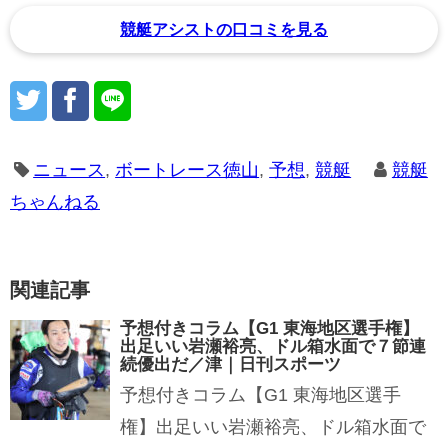
競艇アシストの口コミを見る
ニュース
,
ボートレース徳山
,
予想
,
競艇
競艇
ちゃんねる
関連記事
予想付きコラム【G1 東海地区選手権】
出足いい岩瀬裕亮、ドル箱水面で７節連
続優出だ／津｜日刊スポーツ
予想付きコラム【G1 東海地区選手
権】出足いい岩瀬裕亮、ドル箱水面で