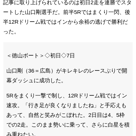
記事に取り上げられているのは初日2走を連勝でスタ
ートした山口剛選手だ。前半5Rではまくり一閃、後
半12Rドリーム戦ではインから余裕の逃げで勝利だ
った。
＜徳山ボート＞◇初日◇7日
山口剛（36＝広島）がキレキレのレースぶりで開
幕ダッシュに成功した。
5Rをまくり一撃で制し、12Rドリーム戦ではイン
速攻。「行き足が良くなりましたね」と手応えも
あって、自然と笑みがこぼれた。2日目は4、5枠
での2走。このまま勢いに乗って、さらに白星を積
み重ねたい。