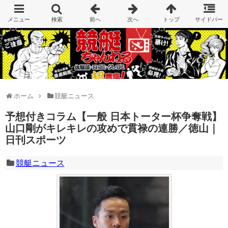
ホーム
競艇ニュース
予想付きコラム【一般 日本トーター杯争奪戦】
山口剛がキレキレの攻めで貫禄の連勝／徳山｜
日刊スポーツ
競艇ニュース