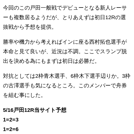
今回のこの戸田一般戦でデビューとなる新人レーサ
ーも複数居るようだが、とりあえずは初日12Rの選
抜戦から予想を提供。
勝率や機力から考えればインに座る西村拓也選手が
本命と見て良いが、近況は不調。ここでスランプ脱
出を決める為にもまずは初日は必勝だ。
対抗としては2枠青木選手、6枠木下選手辺りか。3枠
の古澤選手も気になるところ。このメンバーで舟券
を組む事にした。
5/16戸田12
R当サイト予想
1=2=3
1=2=6