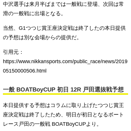
中沢選手は来月半ばまでは一般戦に登場、次回は常
滑の一般戦に出場となる。
当然、G1つつじ賞王座決定戦は終了したの本日提供
の予想は別な会場からの提供だ。
引用元：
https://www.nikkansports.com/public_race/news/2019
05150000506.html
一般 BOATBoyCUP 初日 12R 戸田選抜戦予想
本日提供する予想はコラムに取り上げたつつじ賞王
座決定戦は終了したため、明日が初日となるボート
レース戸田の一般戦 BOATBoyCUPより。