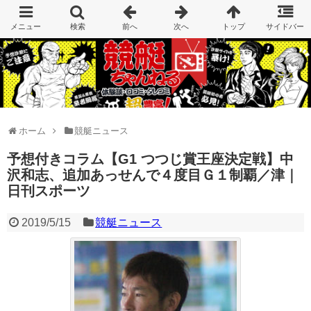
ホーム
競艇ニュース
予想付きコラム【G1 つつじ賞王座決定戦】中
沢和志、追加あっせんで４度目Ｇ１制覇／津｜
日刊スポーツ
2019/5/15
競艇ニュース