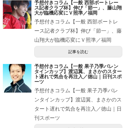
予想付きコラム【一般 西部ボートレー
ス記者クラブ杯】伸び「節一」、藤山翔
大が臨機応変にＶ照準／福岡
予想付きコラム【一般 西部ボートレ
ース記者クラブ杯】伸び「節一」、藤
山翔大が臨機応変にＶ照準／福岡
記事を読む
予想付きコラム【一般 果子乃季バレン
タインカップ】渡辺翼、まさかのスター
ト遅れで気合を再注入／徳山｜日刊スポ
ーツ
予想付きコラム【一般 果子乃季バレ
ンタインカップ】渡辺翼、まさかのス
タート遅れで気合を再注入／徳山｜日
刊スポーツ