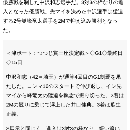
優勝戦を制した中沢和志選手だ。3対3の枠なりの進
入となった優勝戦。先マイを決めた中沢選手は猛追
する2号艇峰竜太選手を2Mで抑え込み勝利となっ
た。
＜津ボート：つつじ賞王座決定戦＞◇G1◇最終日
◇15日
中沢和志（42＝埼玉）が通算4回目のG1制覇を果
たした。コンマ16のスタートで伸び返し、イン先
マイから峰竜太の猛追を執念で振り切った。2着は
2Mの競りに乗じて浮上した井口佳典。3着は瓜生
正義。
S展示と同じく、進入は3対3の枠なり。緩い追い