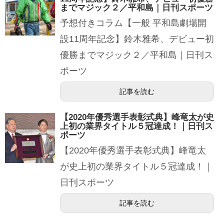
までマジック２／平和島｜日刊スポーツ
予想付きコラム【一般 平和島劇場開
設11周年記念】鈴木雅希、デビュー初
優勝までマジック２／平和島｜日刊ス
ポーツ
記事を読む
【2020年優秀選手表彰式典】峰竜太が史
上初の業界タイトル５冠達成！｜日刊ス
ポーツ
【2020年優秀選手表彰式典】峰竜太
が史上初の業界タイトル５冠達成！｜
日刊スポーツ
記事を読む