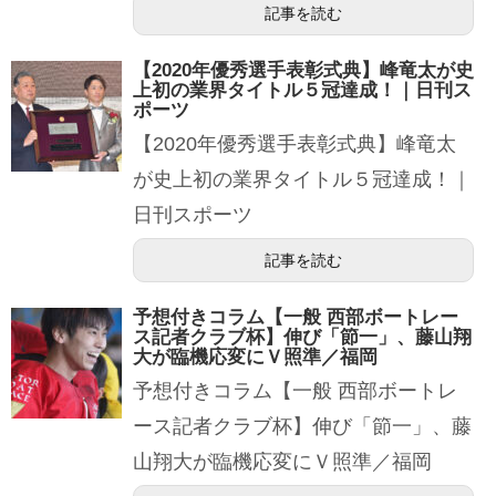
記事を読む
【2020年優秀選手表彰式典】峰竜太が史
上初の業界タイトル５冠達成！｜日刊ス
ポーツ
【2020年優秀選手表彰式典】峰竜太
が史上初の業界タイトル５冠達成！｜
日刊スポーツ
記事を読む
予想付きコラム【一般 西部ボートレー
ス記者クラブ杯】伸び「節一」、藤山翔
大が臨機応変にＶ照準／福岡
予想付きコラム【一般 西部ボートレ
ース記者クラブ杯】伸び「節一」、藤
山翔大が臨機応変にＶ照準／福岡