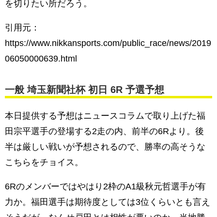
を切りたい所だろう。
引用元：
https://www.nikkansports.com/public_race/news/2019
06050000639.html
一般 埼玉新聞社杯 初日 6R 予選予想
本日提供する予想はニュースコラムで取り上げた福
田宗平選手の登場する2走の内、前半の6Rより。後
半は厳しい戦いが予想されるので、勝率の高そうな
こちらをチョイス。
6Rのメンバーではやはり2枠のA1級秋元哲選手が有
力か。福田選手は期待度としては3位くらいとも言え