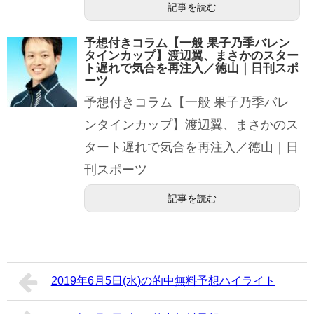
記事を読む
予想付きコラム【一般 果子乃季バレン
タインカップ】渡辺翼、まさかのスター
ト遅れで気合を再注入／徳山｜日刊スポ
ーツ
予想付きコラム【一般 果子乃季バレ
ンタインカップ】渡辺翼、まさかのス
タート遅れで気合を再注入／徳山｜日
刊スポーツ
記事を読む
2019年6月5日(水)の的中無料予想ハイライト