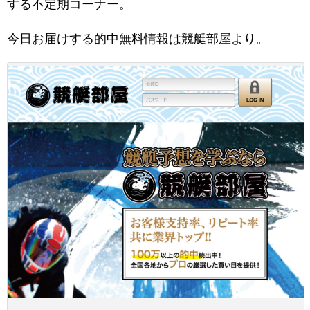
する不定期コーナー。
今日お届けする的中無料情報は競艇部屋より。