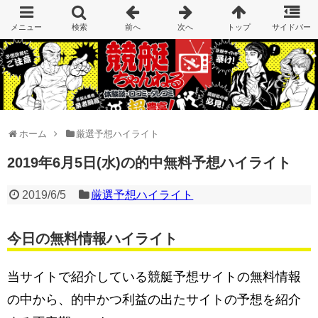
ホーム
厳選予想ハイライト
2019年6月5日(水)の的中無料予想ハイライト
2019/6/5
厳選予想ハイライト
今日の無料情報ハイライト
当サイトで紹介している競艇予想サイトの無料情報
の中から、的中かつ利益の出たサイトの予想を紹介