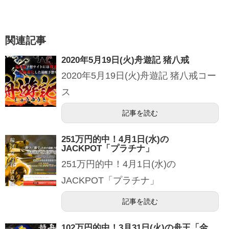
関連記事
2020年5月19日(火)舟遊記 猪八戒
2020年5月19日(火)舟遊記 猪八戒コー
ス
記事を読む
251万円的中！4月1日(水)の
JACKPOT「プラチナ」
251万円的中！4月1日(水)の
JACKPOT「プラチナ」
記事を読む
102万円的中！3月31日(火)の舟王「金