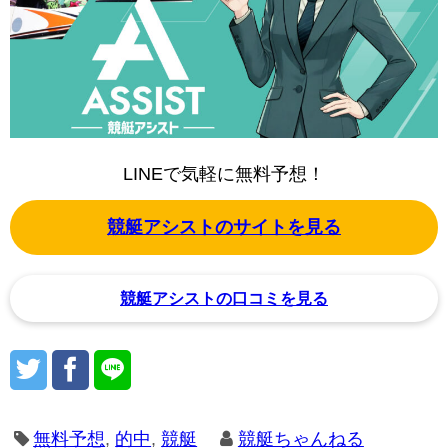
LINEで気軽に無料予想！
競艇アシストのサイトを見る
競艇アシストの口コミを見る
無料予想
,
的中
,
競艇
競艇ちゃんねる