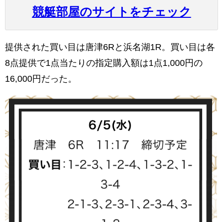
競艇部屋のサイトをチェック
提供された買い目は唐津6Rと浜名湖1R。買い目は各
8点提供で1点当たりの指定購入額は1点1,000円の
16,000円だった。