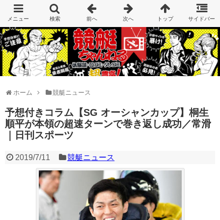
ホーム
競艇ニュース
予想付きコラム【SG オーシャンカップ】桐生
順平が本領の超速ターンで巻き返し成功／常滑
｜日刊スポーツ
2019/7/11
競艇ニュース