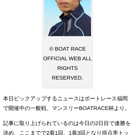
© BOAT RACE
OFFICIAL WEB ALL
RIGHTS
RESERVED.
本日ピックアップするニュースはボートレース福岡
で開催中の一般戦、マンスリーBOATRACE杯より。
記事に取り上げられているのは今日の2日目で連勝を
決め、ここまでで2着1回、1着3回となり得点率トッ