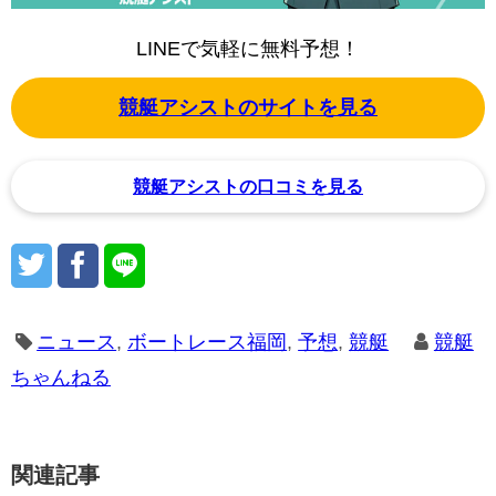
LINEで気軽に無料予想！
競艇アシストのサイトを見る
競艇アシストの口コミを見る
ニュース
,
ボートレース福岡
,
予想
,
競艇
競艇
ちゃんねる
関連記事