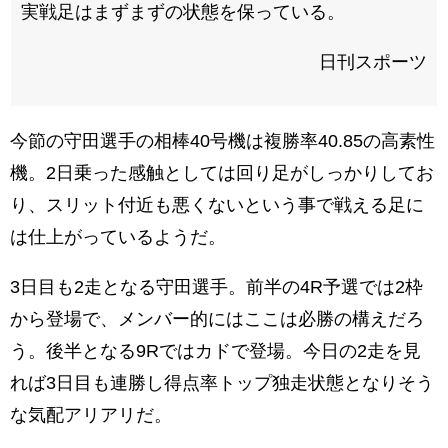
実戦足はまずまずの状態を保っている。
日刊スポーツ
今節の守田選手の相棒40号機は複勝率40.85の高素性
機。2日乗った感触としては回り足がしっかりしてお
り、スリット付近も悪くないという事で戦える足に
は仕上がっているようだ。
3日目も2走となる守田選手。前半の4R予選では2枠
から登場で、メンバー的にはここは必勝の構えだろ
う。後半となる9Rではカドで登場。今日の2走を見
れば3日目も連勝し得点率トップ独走状態となりそう
な気配アリアリだ。