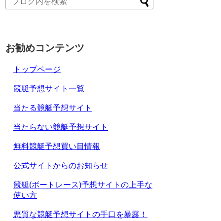
お勧めコンテンツ
トップページ
競艇予想サイト一覧
当たる競艇予想サイト
当たらない競艇予想サイト
無料競艇予想買い目情報
公式サイトからのお知らせ
競艇(ボートレース)予想サイトの上手な
使い方
悪質な競艇予想サイトの手口を暴露！