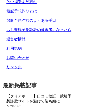
的中捏造を見破れ
競艇予想詐欺とは
競艇予想詐欺のよくある手口
もし競艇予想詐欺の被害者になったら
運営者情報
利用規約
お問い合わせ
リンク集
最新掲載記事
【クリアボート】口コミ検証！競艇予
想詐欺サイトを避けて勝ち組に！
79件のビュー