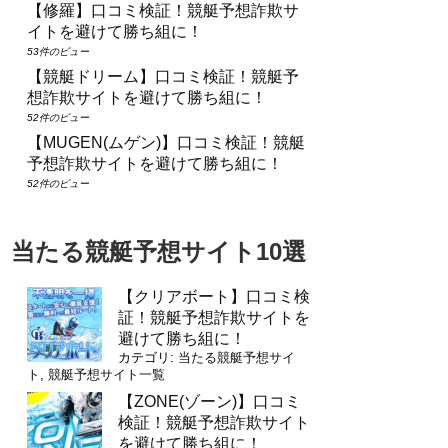
【修羅】口コミ検証！競艇予想詐欺サ
イトを避けて勝ち組に！
53件のビュー
【競艇ドリーム】口コミ検証！競艇予
想詐欺サイトを避けて勝ち組に！
52件のビュー
【MUGEN(ムゲン)】口コミ検証！競艇
予想詐欺サイトを避けて勝ち組に！
52件のビュー
当たる競艇予想サイト10選
【クリアボート】口コミ検
証！競艇予想詐欺サイトを
避けて勝ち組に！
カテゴリ:
当たる競艇予想サイ
ト
,
競艇予想サイト一覧
【ZONE(ゾーン)】口コミ
検証！競艇予想詐欺サイト
を避けて勝ち組に！