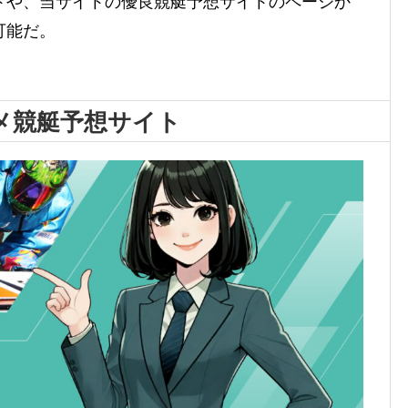
トや、当サイトの優良競艇予想サイトのページか
可能だ。
メ競艇予想サイト