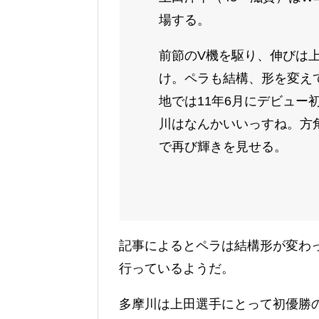
場する。
前節のV機を駆り、伸びは
け。ペラも結構、形を変え
地では11年6月にデビュー
川はなんかいいっすね。方
で再び輝きを見せる。
記事によるとペラは結構形が変わ
行っているようだ。
多摩川は上田選手にとって初優勝