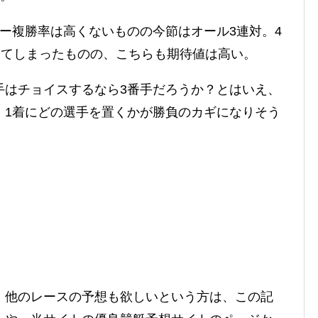
ー複勝率は高くないものの今節はオール3連対。4
ってしまったものの、こちらも期待値は高い。
手はチョイスするなら3番手だろうか？とはいえ、
、1着にどの選手を置くかが勝負のカギになりそう
、他のレースの予想も欲しいという方は、この記