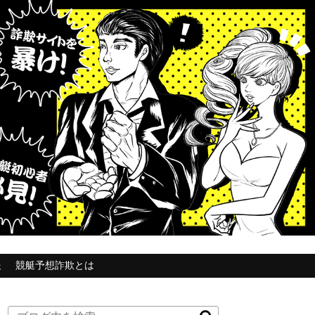
報
競艇予想詐欺とは