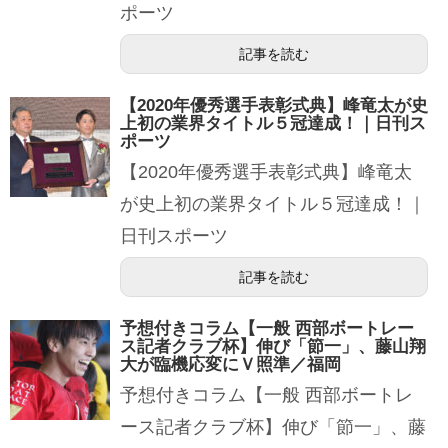
ポーツ
記事を読む
【2020年優秀選手表彰式典】峰竜太が史
上初の業界タイトル５冠達成！｜日刊ス
ポーツ
【2020年優秀選手表彰式典】峰竜太
が史上初の業界タイトル５冠達成！｜
日刊スポーツ
記事を読む
予想付きコラム【一般 西部ボートレー
ス記者クラブ杯】伸び「節一」、藤山翔
大が臨機応変にＶ照準／福岡
予想付きコラム【一般 西部ボートレ
ース記者クラブ杯】伸び「節一」、藤