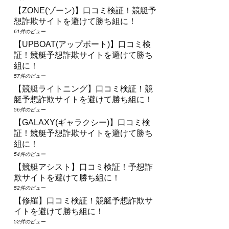
【ZONE(ゾーン)】口コミ検証！競艇予
想詐欺サイトを避けて勝ち組に！
61件のビュー
【UPBOAT(アップボート)】口コミ検
証！競艇予想詐欺サイトを避けて勝ち
組に！
57件のビュー
【競艇ライトニング】口コミ検証！競
艇予想詐欺サイトを避けて勝ち組に！
56件のビュー
【GALAXY(ギャラクシー)】口コミ検
証！競艇予想詐欺サイトを避けて勝ち
組に！
54件のビュー
【競艇アシスト】口コミ検証！予想詐
欺サイトを避けて勝ち組に！
52件のビュー
【修羅】口コミ検証！競艇予想詐欺サ
イトを避けて勝ち組に！
52件のビュー