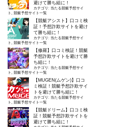
避けて勝ち組に！
カテゴリ:
当たる競艇予想サイ
ト
,
競艇予想サイト一覧
【競艇アシスト】口コミ検
証！予想詐欺サイトを避け
て勝ち組に！
カテゴリ:
当たる競艇予想サイ
ト
,
競艇予想サイト一覧
【修羅】口コミ検証！競艇
予想詐欺サイトを避けて勝
ち組に！
カテゴリ:
当たる競艇予想サイ
ト
,
競艇予想サイト一覧
【MUGEN(ムゲン)】口コ
ミ検証！競艇予想詐欺サイ
トを避けて勝ち組に！
カテゴリ:
当たる競艇予想サイ
ト
,
競艇予想サイト一覧
【競艇ドリーム】口コミ検
証！競艇予想詐欺サイトを
避けて勝ち組に！