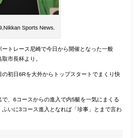
9,Nikkan Sports News.
ボートレース尼崎で今日から開催となった一般
鳥取市長杯より。
日の初日6Rを大外からトップスタートでまくり快
名で、6コースからの進入で内5艇を一気にまくる
、ふいに3コース進入となれば「珍事」とまで言わ