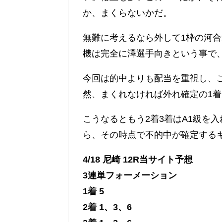
か、まくらないかだ。
無難に考えるなら外して1枠の河合
機は完全に澤選手向きという事で
今回は的中よりも配当を重視し、
然、まくれなければ外れ確定の1
こうなるともう2着3着はA1級を
ら、その時点で不的中が確定する
4/18 尼崎 12
R
当サイト予想
3連単フォーメーション
1着 5
2着 1、3、6