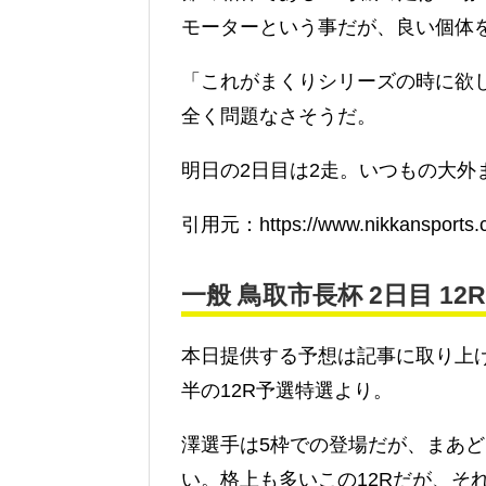
モーターという事だが、良い個体
「これがまくりシリーズの時に欲
全く問題なさそうだ。
明日の2日目は2走。いつもの大外
引用元：https://www.nikkansports.c
一般 鳥取市長杯 2日目 12
本日提供する予想は記事に取り上
半の12R予選特選より。
澤選手は5枠での登場だが、まあ
い。格上も多いこの12Rだが、そ