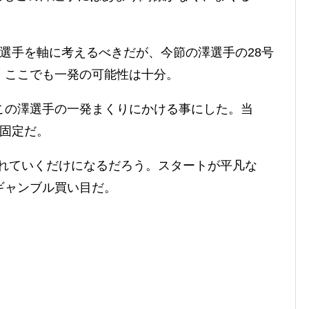
選手を軸に考えるべきだが、今節の澤選手の28号
、ここでも一発の可能性は十分。
この澤選手の一発まくりにかける事にした。当
着固定だ。
入れていくだけになるだろう。スタートが平凡な
ギャンブル買い目だ。