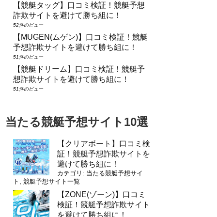
【競艇タッグ】口コミ検証！競艇予想
詐欺サイトを避けて勝ち組に！
52件のビュー
【MUGEN(ムゲン)】口コミ検証！競艇
予想詐欺サイトを避けて勝ち組に！
51件のビュー
【競艇ドリーム】口コミ検証！競艇予
想詐欺サイトを避けて勝ち組に！
51件のビュー
当たる競艇予想サイト10選
【クリアボート】口コミ検
証！競艇予想詐欺サイトを
避けて勝ち組に！
カテゴリ:
当たる競艇予想サイ
ト
,
競艇予想サイト一覧
【ZONE(ゾーン)】口コミ
検証！競艇予想詐欺サイト
を避けて勝ち組に！