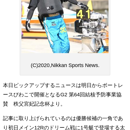
(C)2020,Nikkan Sports News.
本日ピックアップするニュースは明日からボートレ
ースびわこで開催となるG2 第64回結核予防事業協
賛 秩父宮妃記念杯より。
記事に取り上げられているのは優勝候補の一角であ
り初日メイン12Rのドリーム戦に1号艇で登場する太