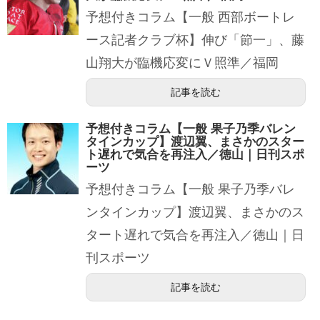
予想付きコラム【一般 西部ボートレ
ース記者クラブ杯】伸び「節一」、藤
山翔大が臨機応変にＶ照準／福岡
記事を読む
予想付きコラム【一般 果子乃季バレン
タインカップ】渡辺翼、まさかのスター
ト遅れで気合を再注入／徳山｜日刊スポ
ーツ
予想付きコラム【一般 果子乃季バレ
ンタインカップ】渡辺翼、まさかのス
タート遅れで気合を再注入／徳山｜日
刊スポーツ
記事を読む