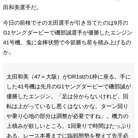
田和美選手だ。
今日の前検でその太田選手が引き当てたのは9月の
G1ヤングダービーで磯部誠選手が優勝したエンジン
41号機。鬼に金棒状態で今節勝ち星を積み上げるの
か。
太田和美（47＝大阪）がDR1stの1枠に座る。手に
した41号機は先月のG1ヤングダービーで磯部誠が
優勝したエンジン。「足は分からないけれど、回
転は上がっているし悪くはないかな。ターン回り
や乗り心地の部分は調整が必要ですね」。機力の
上積みが欲しいところ。1回乗りで時間はたっぷり
ある。レース本番までに臨戦態勢を整えて先手必