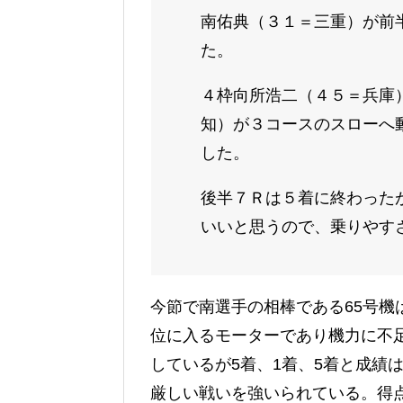
南佑典（３１＝三重）が前
た。
４枠向所浩二（４５＝兵庫
知）が３コースのスローへ
した。
後半７Ｒは５着に終わった
いいと思うので、乗りやす
今節で南選手の相棒である65号
位に入るモーターであり機力に不
しているが5着、1着、5着と成績
厳しい戦いを強いられている。得点