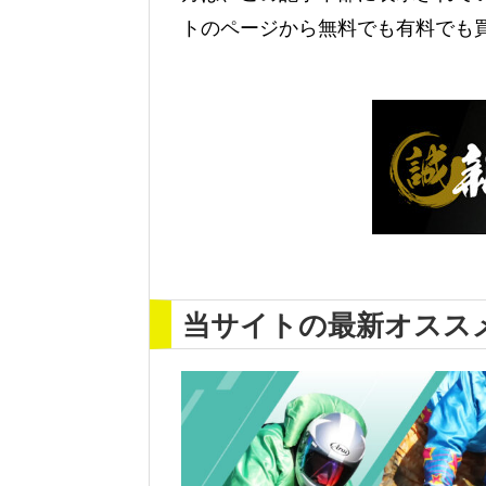
トのページから無料でも有料でも
当サイトの最新オスス