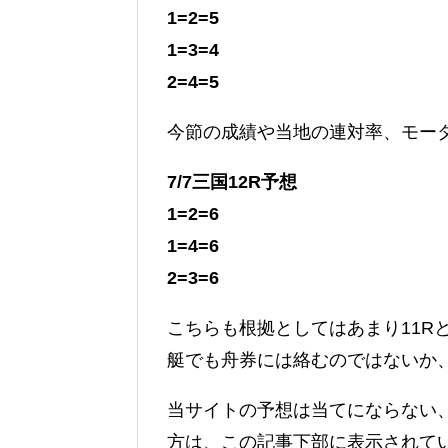
1=2=5
1=3=4
2=4=5
今節の成績や当地の連対率、モー
7/7三国12R予想
1=2=6
1=4=6
2=3=6
こちらも根拠としてはあまり11R
艇でも舟券には絡むのではないか
当サイトの予想は当てにならない
方は、この記事下部に表示されて