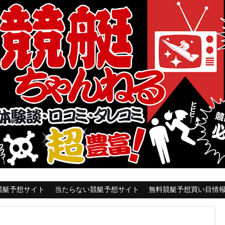
競艇予想サイト
当たらない競艇予想サイト
無料競艇予想買い目情