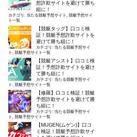
想詐欺サイトを避けて勝ち
組に！
カテゴリ:
当たる競艇予想サイト
,
競艇予想サイ
ト一覧
【競艇タッグ】口コミ検
証！競艇予想詐欺サイトを
避けて勝ち組に！
カテゴリ:
当たる競艇予想サイ
ト
,
競艇予想サイト一覧
【競艇アシスト】口コミ検
証！予想詐欺サイトを避け
て勝ち組に！
カテゴリ:
当たる競艇予想サイ
ト
,
競艇予想サイト一覧
【修羅】口コミ検証！競艇
予想詐欺サイトを避けて勝
ち組に！
カテゴリ:
当たる競艇予想サイ
ト
,
競艇予想サイト一覧
【MUGEN(ムゲン)】口コ
ミ検証！競艇予想詐欺サイ