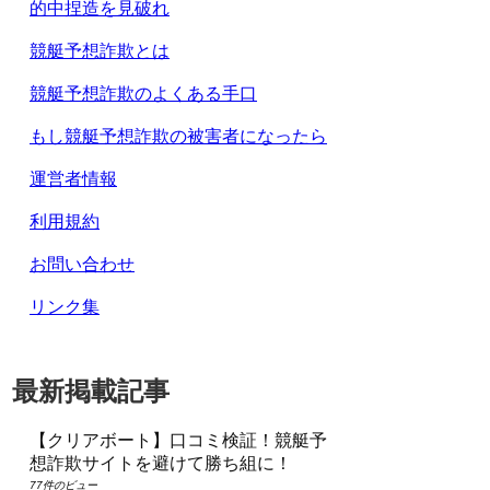
的中捏造を見破れ
競艇予想詐欺とは
競艇予想詐欺のよくある手口
もし競艇予想詐欺の被害者になったら
運営者情報
利用規約
お問い合わせ
リンク集
最新掲載記事
【クリアボート】口コミ検証！競艇予
想詐欺サイトを避けて勝ち組に！
77件のビュー