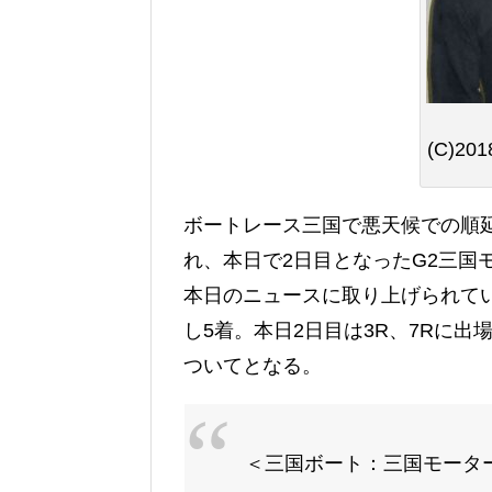
(C)201
ボートレース三国で悪天候での順
れ、本日で2日目となったG2三国
本日のニュースに取り上げられてい
し5着。本日2日目は3R、7Rに
ついてとなる。
＜三国ボート：三国モータ