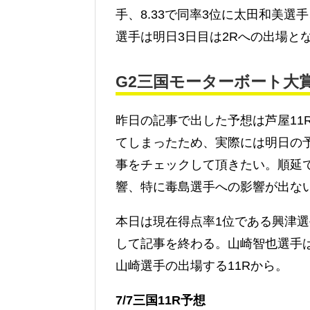
手、8.33で同率3位に太田和美
選手は明日3日目は2Rへの出場と
G2三国モーターボート大賞
昨日の記事で出した予想は芦屋11
てしまったため、実際には明日の
事をチェックして頂きたい。順延
響、特に毒島選手への影響が出な
本日は現在得点率1位である興津選
して記事を終わる。山崎智也選手
山崎選手の出場する11Rから。
7/7三国11R予想