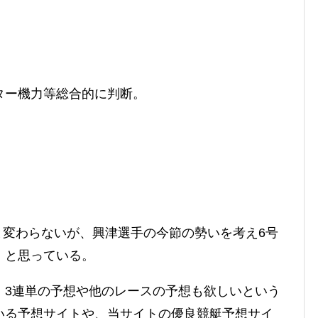
ター機力等総合的に判断。
と変わらないが、興津選手の今節の勢いを考え6号
、と思っている。
、3連単の予想や他のレースの予想も欲しいという
いる予想サイトや、当サイトの優良競艇予想サイ