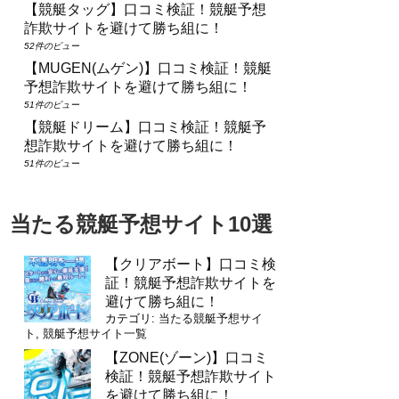
【競艇タッグ】口コミ検証！競艇予想
詐欺サイトを避けて勝ち組に！
52件のビュー
【MUGEN(ムゲン)】口コミ検証！競艇
予想詐欺サイトを避けて勝ち組に！
51件のビュー
【競艇ドリーム】口コミ検証！競艇予
想詐欺サイトを避けて勝ち組に！
51件のビュー
当たる競艇予想サイト10選
【クリアボート】口コミ検
証！競艇予想詐欺サイトを
避けて勝ち組に！
カテゴリ:
当たる競艇予想サイ
ト
,
競艇予想サイト一覧
【ZONE(ゾーン)】口コミ
検証！競艇予想詐欺サイト
を避けて勝ち組に！