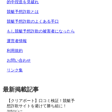
的中捏造を見破れ
競艇予想詐欺とは
競艇予想詐欺のよくある手口
もし競艇予想詐欺の被害者になったら
運営者情報
利用規約
お問い合わせ
リンク集
最新掲載記事
【クリアボート】口コミ検証！競艇予
想詐欺サイトを避けて勝ち組に！
78件のビュー