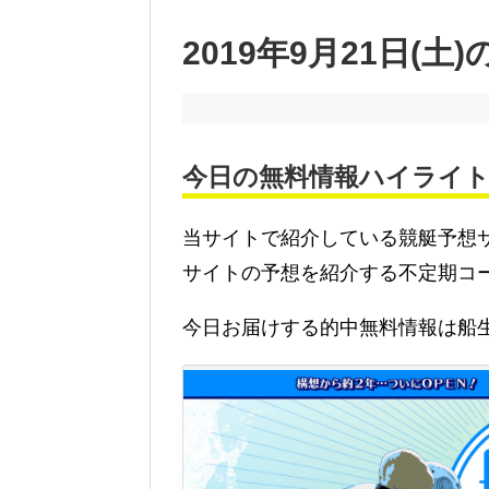
2019年9月21日(
今日の無料情報ハイライ
当サイトで紹介している競艇予想
サイトの予想を紹介する不定期コ
今日お届けする的中無料情報は船