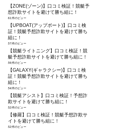
【ZONE(ゾーン)】口コミ検証！競艇予
想詐欺サイトを避けて勝ち組に！
61件のビュー
【UPBOAT(アップボート)】口コミ検
証！競艇予想詐欺サイトを避けて勝ち
組に！
57件のビュー
【競艇ライトニング】口コミ検証！競
艇予想詐欺サイトを避けて勝ち組に！
56件のビュー
【GALAXY(ギャラクシー)】口コミ検
証！競艇予想詐欺サイトを避けて勝ち
組に！
54件のビュー
【競艇アシスト】口コミ検証！予想詐
欺サイトを避けて勝ち組に！
52件のビュー
【修羅】口コミ検証！競艇予想詐欺サ
イトを避けて勝ち組に！
52件のビュー