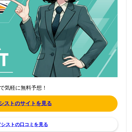
NEで気軽に無料予想！
シストのサイトを見る
アシストの口コミを見る