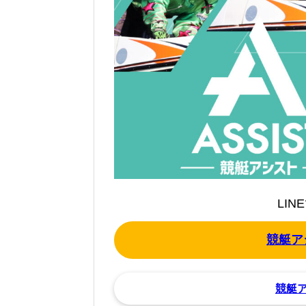
LI
競艇ア
競艇