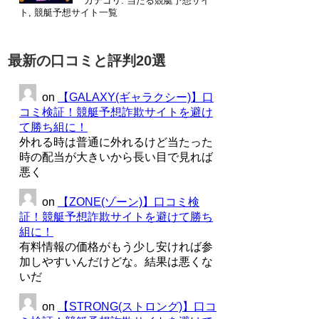
カテゴリ:
当たる競艇予想サイ
ト
,
競艇予想サイト一覧
最新の口コミと評判20選
on
【GALAXY(ギャラクシー)】口
コミ検証！競艇予想詐欺サイトを避け
て勝ち組に！
外れる時は普通に外れるけど当たった
時の配当が大きいから長い目で見れば
悪く
on
【ZONE(ゾーン)】口コミ検
証！競艇予想詐欺サイトを避けて勝ち
組に！
有料情報の価格がもう少し安ければ参
加しやすいんだけどな。結果は悪くな
いだ
on
【STRONG(ストロング)】口コ