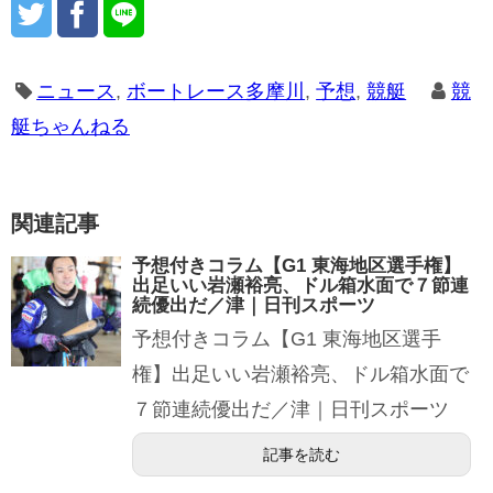
ニュース
,
ボートレース多摩川
,
予想
,
競艇
競
艇ちゃんねる
関連記事
予想付きコラム【G1 東海地区選手権】
出足いい岩瀬裕亮、ドル箱水面で７節連
続優出だ／津｜日刊スポーツ
予想付きコラム【G1 東海地区選手
権】出足いい岩瀬裕亮、ドル箱水面で
７節連続優出だ／津｜日刊スポーツ
記事を読む