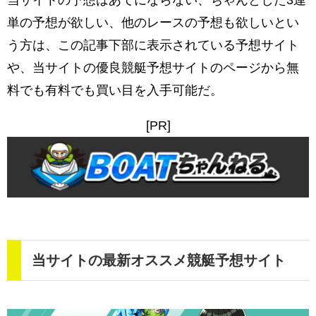
当サイトの予想はあてにならない、ちゃんとした3連
単の予想が欲しい、他のレースの予想も欲しいとい
う方は、この記事下部に表示されている予想サイト
や、当サイトの優良競艇予想サイトのページから無
料でも有料でも買い目を入手可能だ。
[PR]
当サイトの最新オススメ競艇予想サイト