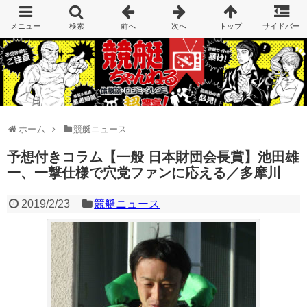
ホーム
競艇ニュース
予想付きコラム【一般 日本財団会長賞】池田雄
一、一撃仕様で穴党ファンに応える／多摩川
2019/2/23
競艇ニュース