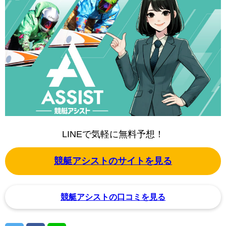
LINEで気軽に無料予想！
競艇アシストのサイトを見る
競艇アシストの口コミを見る