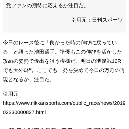
党ファンの期待に応えるか注目だ。
引用元：日刊スポーツ
今日のレース後に「良かった時の伸びに戻ってい
る」と語った池田選手。準優もこの伸びを活かした
攻めの姿勢で優出を狙う模様だ。明日の準優戦12R
でも大外6枠。ここでも一発を決めて今日の万舟の再
現となるか、注目だ。
引用元：
https://www.nikkansports.com/public_race/news/2019
02230000827.html