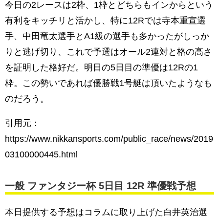
今日の2レースは2枠、1枠とどちらもインからという
有利をキッチリと活かし、特に12Rでは寺本重宣選
手、中田竜太選手とA1級の選手も多かったがしっか
りと逃げ切り、これで予選はオール2連対と格の高さ
を証明した格好だ。明日の5日目の準優は12Rの1
枠。この勢いであれば優勝戦1号艇は頂いたようなも
のだろう。
引用元：
https://www.nikkansports.com/public_race/news/2019
03100000445.html
一般 ファンタジー杯 5日目 12R 準優戦予想
本日提供する予想はコラムに取り上げた白井英治選