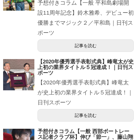
予想付きコラム【一般 平和島劇場開
設11周年記念】鈴木雅希、デビュー初
優勝までマジック２／平和島｜日刊ス
ポーツ
記事を読む
【2020年優秀選手表彰式典】峰竜太が史
上初の業界タイトル５冠達成！｜日刊ス
ポーツ
【2020年優秀選手表彰式典】峰竜太
が史上初の業界タイトル５冠達成！｜
日刊スポーツ
記事を読む
予想付きコラム【一般 西部ボートレー
ス記者クラブ杯】伸び「節一」、藤山翔