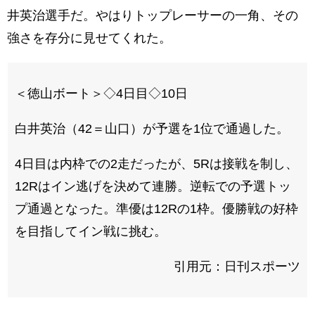
井英治選手だ。やはりトップレーサーの一角、その
強さを存分に見せてくれた。
＜徳山ボート＞◇4日目◇10日
白井英治（42＝山口）が予選を1位で通過した。
4日目は内枠での2走だったが、5Rは接戦を制し、
12Rはイン逃げを決めて連勝。逆転での予選トッ
プ通過となった。準優は12Rの1枠。優勝戦の好枠
を目指してイン戦に挑む。
引用元：日刊スポーツ