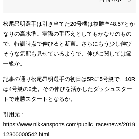
松尾昂明選手は引き当てた20号機は複勝率48.57とか
なりの高水準。実際の手応えとしてもかなりのもの
で、特訓時点で伸びると断言。さらにもう少し伸び
そうな気配も見せているようで、伸びに関しては節
一級か。
記事の通り松尾昂明選手の初日は5Rに5号艇で、10R
は4号艇の2走。その伸びを活かしたダッシュスター
トで連勝スタートとなるか。
引用元：
https://www.nikkansports.com/public_race/news/2019
12300000542.html