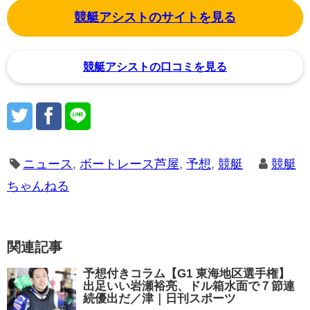
競艇アシストのサイトを見る
競艇アシストの口コミを見る
ニュース
,
ボートレース芦屋
,
予想
,
競艇
競艇
ちゃんねる
関連記事
予想付きコラム【G1 東海地区選手権】
出足いい岩瀬裕亮、ドル箱水面で７節連
続優出だ／津｜日刊スポーツ