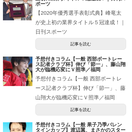
ポーツ
【2020年優秀選手表彰式典】峰竜太
が史上初の業界タイトル５冠達成！｜
日刊スポーツ
記事を読む
予想付きコラム【一般 西部ボートレー
ス記者クラブ杯】伸び「節一」、藤山翔
大が臨機応変にＶ照準／福岡
予想付きコラム【一般 西部ボートレ
ース記者クラブ杯】伸び「節一」、藤
山翔大が臨機応変にＶ照準／福岡
記事を読む
予想付きコラム【一般 果子乃季バレン
タインカップ】渡辺翼、まさかのスター