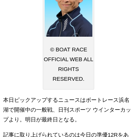
© BOAT RACE
OFFICIAL WEB ALL
RIGHTS
RESERVED.
本日ピックアップするニュースはボートレース浜名
湖で開催中の一般戦、日刊スポーツ ウインターカッ
プより。明日が最終日となる。
記事に取り上げられているのは今日の準優12Rをあ