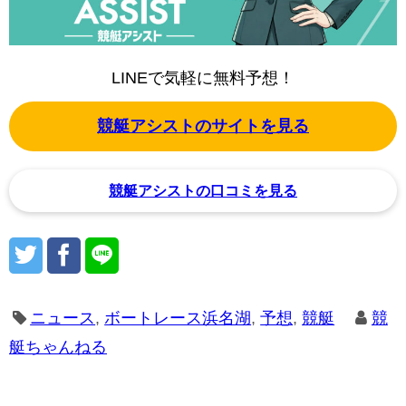
LINEで気軽に無料予想！
競艇アシストのサイトを見る
競艇アシストの口コミを見る
ニュース
,
ボートレース浜名湖
,
予想
,
競艇
競
艇ちゃんねる