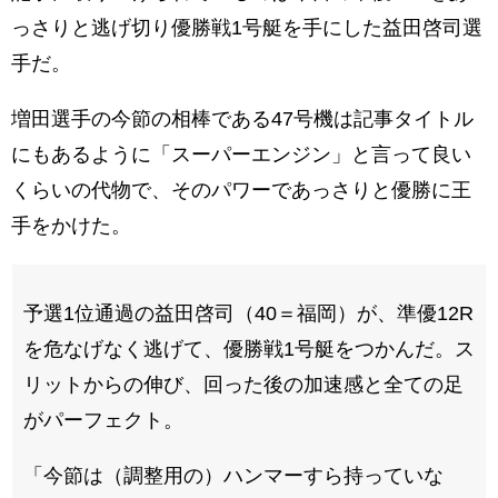
っさりと逃げ切り優勝戦1号艇を手にした益田啓司選
手だ。
増田選手の今節の相棒である47号機は記事タイトル
にもあるように「スーパーエンジン」と言って良い
くらいの代物で、そのパワーであっさりと優勝に王
手をかけた。
予選1位通過の益田啓司（40＝福岡）が、準優12R
を危なげなく逃げて、優勝戦1号艇をつかんだ。ス
リットからの伸び、回った後の加速感と全ての足
がパーフェクト。
「今節は（調整用の）ハンマーすら持っていな