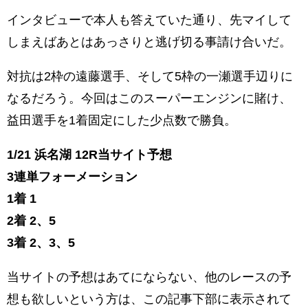
インタビューで本人も答えていた通り、先マイして
しまえばあとはあっさりと逃げ切る事請け合いだ。
対抗は2枠の遠藤選手、そして5枠の一瀬選手辺りに
なるだろう。今回はこのスーパーエンジンに賭け、
益田選手を1着固定にした少点数で勝負。
1/21 浜名湖 12
R
当サイト予想
3連単フォーメーション
1着 1
2着 2、5
3着 2、3、5
当サイトの予想はあてにならない、他のレースの予
想も欲しいという方は、この記事下部に表示されて