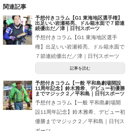
関連記事
予想付きコラム【G1 東海地区選手権】
出足いい岩瀬裕亮、ドル箱水面で７節連
続優出だ／津｜日刊スポーツ
予想付きコラム【G1 東海地区選手
権】出足いい岩瀬裕亮、ドル箱水面で
７節連続優出だ／津｜日刊スポーツ
記事を読む
予想付きコラム【一般 平和島劇場開設
11周年記念】鈴木雅希、デビュー初優勝
までマジック２／平和島｜日刊スポーツ
予想付きコラム【一般 平和島劇場開
設11周年記念】鈴木雅希、デビュー初
優勝までマジック２／平和島｜日刊ス
ポーツ