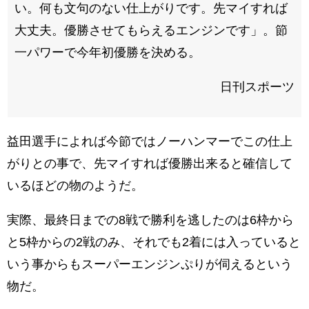
い。何も文句のない仕上がりです。先マイすれば
大丈夫。優勝させてもらえるエンジンです」。節
一パワーで今年初優勝を決める。
日刊スポーツ
益田選手によれば今節ではノーハンマーでこの仕上
がりとの事で、先マイすれば優勝出来ると確信して
いるほどの物のようだ。
実際、最終日までの8戦で勝利を逃したのは6枠から
と5枠からの2戦のみ、それでも2着には入っていると
いう事からもスーパーエンジンぷりが伺えるという
物だ。