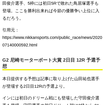
田俊介選手、5枠には初日5Rで敗れた鳥居塚選手も
登場。ここを勝利出来れば今節の優勝争い上位に入
るだろう。
引用元：
https://www.nikkansports.com/public_race/news/2020
07140000592.html
G2 尼崎モーターボート大賞 2日目 12R 予選予
想
本日提供する予想は記事に取り上げた山田祐也選手
が登場する2日目12Rの予選より。
インには初日のドリーム戦にも登場した守田俊介選