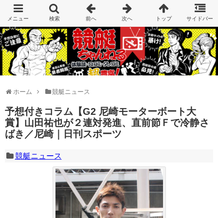
ホーム
競艇ニュース
予想付きコラム【G2 尼崎モーターボート大
賞】山田祐也が２連対発進、直前節Ｆで冷静さ
ばき／尼崎｜日刊スポーツ
競艇ニュース