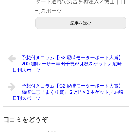
タート遅れで気合を再注入／徳山｜日
刊スポーツ
記事を読む
予想付きコラム【G2 尼崎モーターボート大賞】
2000勝レーサー寺田千恵が良機をゲット／尼崎
｜日刊スポーツ
予想付きコラム【G2 尼崎モーターボート大賞】
篠崎仁志「まくり賞」２万円×２本ゲット／尼崎
｜日刊スポーツ
口コミをどうぞ