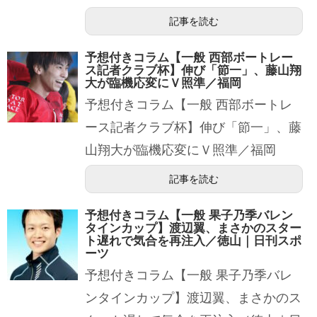
記事を読む
予想付きコラム【一般 西部ボートレー
ス記者クラブ杯】伸び「節一」、藤山翔
大が臨機応変にＶ照準／福岡
予想付きコラム【一般 西部ボートレ
ース記者クラブ杯】伸び「節一」、藤
山翔大が臨機応変にＶ照準／福岡
記事を読む
予想付きコラム【一般 果子乃季バレン
タインカップ】渡辺翼、まさかのスター
ト遅れで気合を再注入／徳山｜日刊スポ
ーツ
予想付きコラム【一般 果子乃季バレ
ンタインカップ】渡辺翼、まさかのス