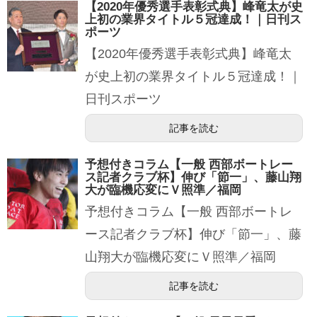
【2020年優秀選手表彰式典】峰竜太が史
上初の業界タイトル５冠達成！｜日刊ス
ポーツ
【2020年優秀選手表彰式典】峰竜太
が史上初の業界タイトル５冠達成！｜
日刊スポーツ
記事を読む
予想付きコラム【一般 西部ボートレー
ス記者クラブ杯】伸び「節一」、藤山翔
大が臨機応変にＶ照準／福岡
予想付きコラム【一般 西部ボートレ
ース記者クラブ杯】伸び「節一」、藤
山翔大が臨機応変にＶ照準／福岡
記事を読む