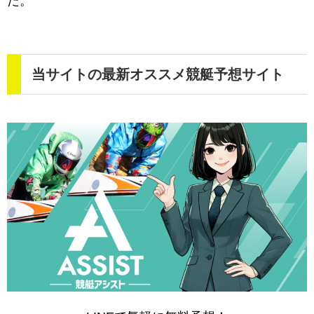
だ。
当サイトの最新オススメ競艇予想サイト