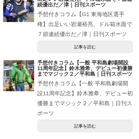
続優出だ／津｜日刊スポーツ
予想付きコラム【G1 東海地区選手
権】出足いい岩瀬裕亮、ドル箱水面で
７節連続優出だ／津｜日刊スポーツ
記事を読む
予想付きコラム【一般 平和島劇場開設
11周年記念】鈴木雅希、デビュー初優勝
までマジック２／平和島｜日刊スポーツ
予想付きコラム【一般 平和島劇場開
設11周年記念】鈴木雅希、デビュー初
優勝までマジック２／平和島｜日刊ス
ポーツ
記事を読む