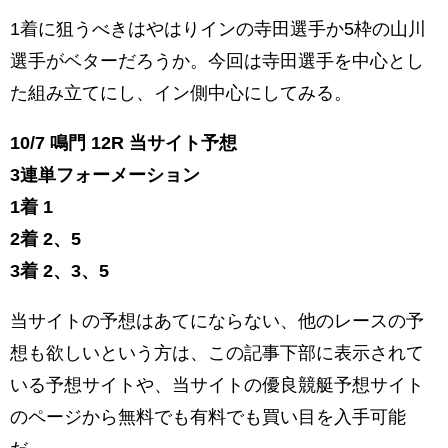
1着に狙うべきはやはりインの寺田選手か5枠の山川
選手がベターだろうか。今回は寺田選手を中心とし
た組み立てにし、イン側中心にしてみる。
10/7 鳴門 12
R
当サイト予想
3連単フォーメーション
1着 1
2着 2、5
3着 2、3、5
当サイトの予想はあてにならない、他のレースの予
想も欲しいという方は、この記事下部に表示されて
いる予想サイトや、当サイトの優良競艇予想サイト
のページから無料でも有料でも買い目を入手可能