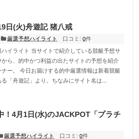
月19日(火)舟遊記 猪八戒
厳選予想ハイライト
口コミ:
0
件
報ハイライト 当サイトで紹介している競艇予想サ
中から、的中かつ利益の出たサイトの予想を紹介
ーナー。 今日お届けする的中厳選情報は新着競艇
る「舟遊記」より。ちなみにサイト名は...
中！4月1日(水)のJACKPOT「プラチ
厳選予想ハイライト
口コミ:
0
件