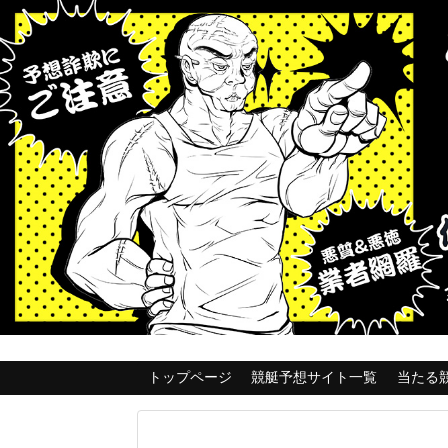
トップページ
競艇予想サイト一覧
当たる