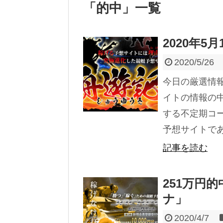
「
的中
」
一覧
2020年5
2020/5/26
今日の厳選情
イトの情報の
する不定期コ
予想サイトであ
記事を読む
251万円的
ナ」
2020/4/7