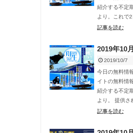
紹介する不定
より。これで2
記事を読む
2019年1
2019/10/7
今日の無料情
イトの無料情
紹介する不定
より。 提供され
記事を読む
2019年1