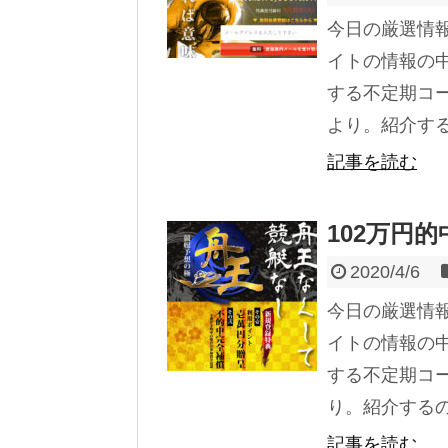
今日の厳選情
イトの情報の
する不定期コー
より。紹介するの
記事を読む
102万円的
2020/4/6
今日の厳選情
イトの情報の
する不定期コ
り。紹介するのは
記事を読む