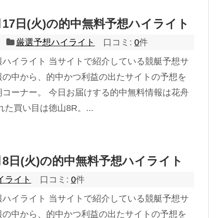
2月17日(火)の的中無料予想ハイライト
厳選予想ハイライト
口コミ:
0
件
報ハイライト 当サイトで紹介している競艇予想サ
報の中から、的中かつ利益の出たサイトの予想を
期コーナー。 今日お届けする的中無料情報は花舟
た買い目は徳山8R。...
0月8日(火)の的中無料予想ハイライト
イライト
口コミ:
0
件
報ハイライト 当サイトで紹介している競艇予想サ
報の中から、的中かつ利益の出たサイトの予想を