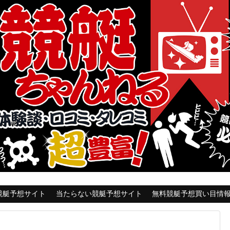
競艇予想サイト
当たらない競艇予想サイト
無料競艇予想買い目情