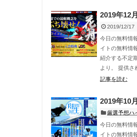
2019年1
2019/12/17
今日の無料情
イトの無料情
紹介する不定
より。 提供され
記事を読む
2019年1
厳選予想ハ
今日の無料情
イトの無料情