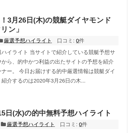
中！3月26日(木)の競艇ダイヤモンド
マリン」
厳選予想ハイライト
口コミ:
0
件
報ハイライト 当サイトで紹介している競艇予想サ
中から、的中かつ利益の出たサイトの予想を紹介
ーナー。 今日お届けする的中厳選情報は競艇ダイ
介するのは2020年3月26日の木...
月15日(水)の的中無料予想ハイライト
厳選予想ハイライト
口コミ:
0
件