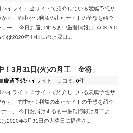
報ハイライト 当サイトで紹介している競艇予想サ
中から、的中かつ利益の出たサイトの予想を紹介
ナー。 今日お届けする的中厳選情報はJACKPOT
は2020年4月1日の水曜日...
中！3月31日(火)の舟王「金将」
厳選予想ハイライト
口コミ:
0
件
報ハイライト 当サイトで紹介している競艇予想サ
中から、的中かつ利益の出たサイトの予想を紹介
ーナー。 今日お届けする的中厳選情報は舟王よ
2020年3月31日の火曜日に提供さ...