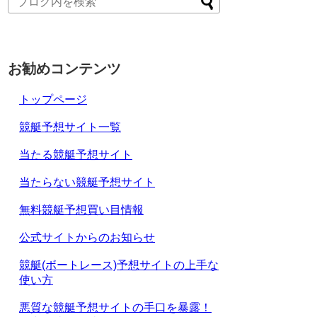
お勧めコンテンツ
トップページ
競艇予想サイト一覧
当たる競艇予想サイト
当たらない競艇予想サイト
無料競艇予想買い目情報
公式サイトからのお知らせ
競艇(ボートレース)予想サイトの上手な
使い方
悪質な競艇予想サイトの手口を暴露！