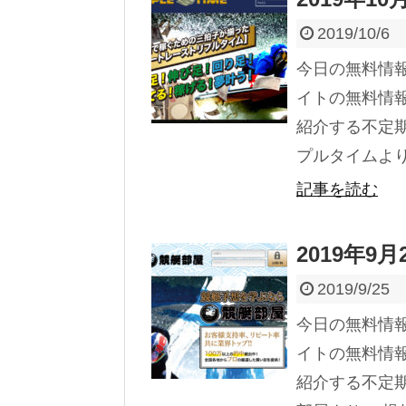
2019/10/6
今日の無料情
イトの無料情
紹介する不定
プルタイムより
記事を読む
2019年9
2019/9/25
今日の無料情
イトの無料情
紹介する不定