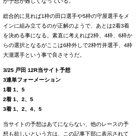
か予想が難しくなっている。
総合的に見れば1枠の田口選手や5枠の守屋選手をメ
インに組み立てるのが正解のようで、あとは2着3着
を決める事になる。素直に考えれば2枠、4枠、6枠か
らの選択となるがここは6枠外しで2枠竹井選手、4枠
大瀧選手という事で良さそうだ。
3/25 戸田 12
R
当サイト予想
3連単フォーメーション
1着 1、5
2着 1、2、5
3着 1、2、4、5
当サイトの予想はあてにならない、他のレースの予
想も欲しいという方は、この記事下部に表示されて